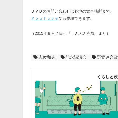
ＤＶＤのお問い合わせは各地の党事務所まで。
ＹｏｕＴｕｂｅ
でも視聴できます。
（2019年９月７日付「しんぶん赤旗」より）
志位和夫
記念講演会
野党連合政
くらしと政