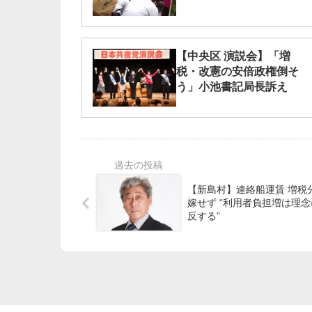
【中央区 演説会】「増
税・改憲の安倍政権倒そ
う」小池書記局長訴え
【新島村】連絡船運賃 増税
嫁せず “利用者負担増は理念に
反する”