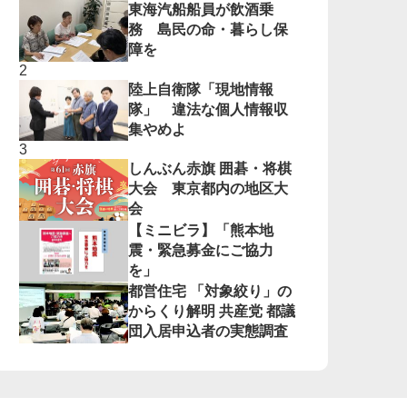
東海汽船船員が飲酒乗
務 島民の命・暮らし保
障を
陸上自衛隊「現地情報
隊」 違法な個人情報収
集やめよ
しんぶん赤旗 囲碁・将棋
大会 東京都内の地区大
会
【ミニビラ】「熊本地
震・緊急募金にご協力
を」
都営住宅 「対象絞り」の
からくり解明 共産党 都議
団入居申込者の実態調査