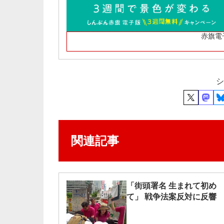
赤旗電
シ
関連記事
「街頭署名 生まれて初め
て」 戦争法案反対に反響