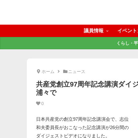
議員情報
イベント
くらし・平
ホーム
ニュース
共産党創立97周年記念講演ダイ
浦々で
0
日本共産党の創立97周年記念講演会で、志位
和夫委員長がおこなった記念講演が26分間の
ダイジェストビデオになりました。