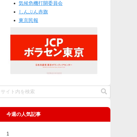
気候危機打開委員会
しんぶん赤旗
東京民報
今週の人気記事