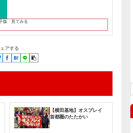
子版 見てみる
ェアする
【横田基地】オスプレイ
首都圏のたたかい