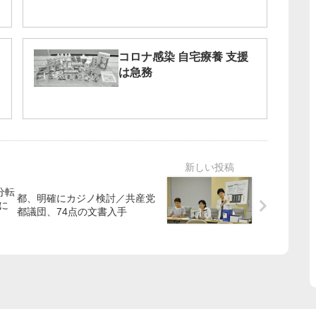
コロナ感染 自宅療養 支援
は急務
分転
都、明確にカジノ検討／共産党
都議団、74点の文書入手