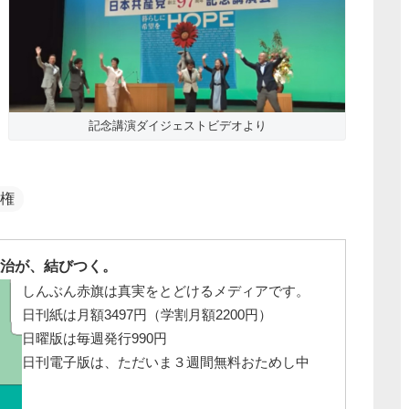
記念講演ダイジェストビデオより
権
治が、結びつく。
しんぶん赤旗は真実をとどけるメディアです。
日刊紙は月額3497円（学割月額2200円）
日曜版は毎週発行990円
日刊電子版は、ただいま３週間無料おためし中