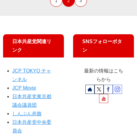
1
2
3
日本共産党関連リ
SNSフォローボタ
ンク
ン
JCP TOKYO チャ
最新の情報はこち
ンネル
らから
JCP Movie
日本共産党東京都
議会議員団
しんぶん赤旗
日本共産党中央委
員会