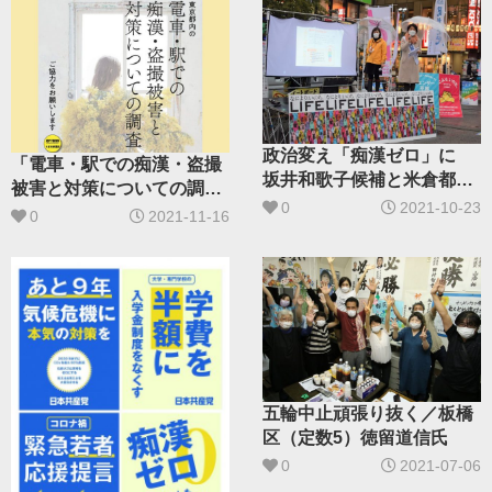
政治変え「痴漢ゼロ」に
「電車・駅での痴漢・盗撮
坂井和歌子候補と米倉都議
被害と対策についての調
が訴え
0
2021-10-23
査」にご協力ください
0
2021-11-16
五輪中止頑張り抜く／板橋
区（定数5）徳留道信氏
0
2021-07-06