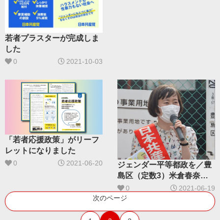
若者プラスターが完成しま
した
0
2021-10-03
「若者応援政策」がリーフ
レットになりました
0
2021-06-20
ジェンダー平等都政を／豊
島区（定数3）米倉春奈予
定候補（33）現 大丈夫論
0
2021-06-19
打破しよう
次のページ