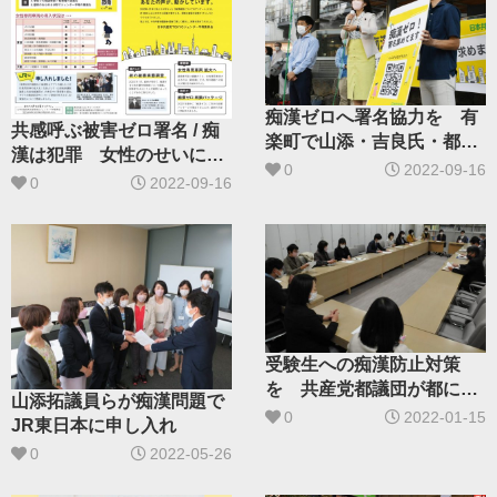
痴漢ゼロへ署名協力を 有
共感呼ぶ被害ゼロ署名 / 痴
楽町で山添・吉良氏・都議
漢は犯罪 女性のせいにす
ら訴え
0
2022-09-16
るな
0
2022-09-16
受験生への痴漢防止対策
を 共産党都議団が都に申
山添拓議員らが痴漢問題で
し入れ
0
2022-01-15
JR東日本に申し入れ
0
2022-05-26