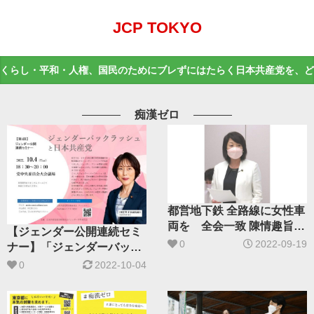
JCP TOKYO
くらし・平和・人権、国民のためにブレずにはたらく日本共産党を、ど
痴漢ゼロ
都営地下鉄 全路線に女性車
両を 全会一致 陳情趣旨採
【ジェンダー公開連続セミ
択
0
2022-09-19
ナー】「ジェンダーバック
ラッシュと日本共産党」開
0
2022-10-04
催します