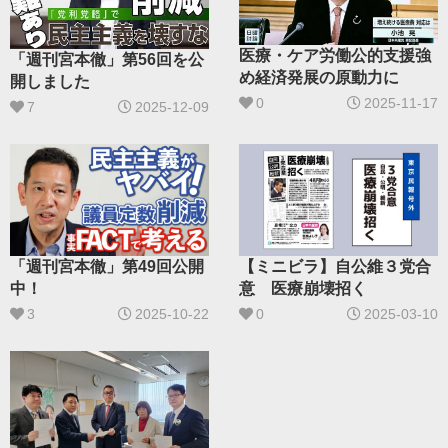
医療・ケア労働公的支援強
「週刊宮本徹」第56回を公
め経済発展の原動力に
開しました
0
2025-11-17
7
2025-12-09
「週刊宮本徹」第49回公開
【ミニビラ】自公維３党合
中！
意 医療崩壊招く
3
2025-10-22
0
2025-03-10