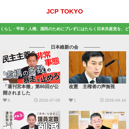
JCP TOKYO
くらし・平和・人権、国民のためにブレずにはたらく日本共産党を、ど
日本維新の会
「週刊宮本徹」第86回が公
改憲 主権者の声無視
開されました
8
2026-07-08
1
2026-04-16