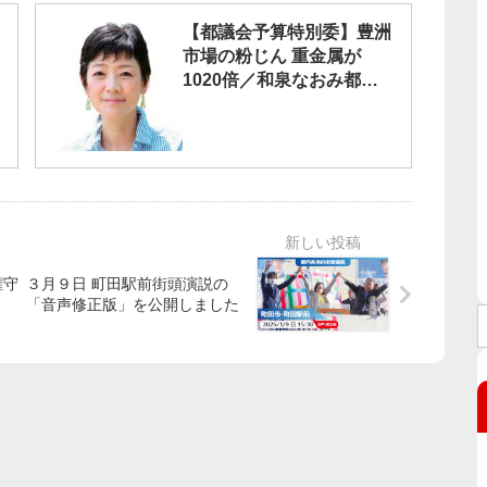
【都議会予算特別委】豊洲
市場の粉じん 重金属が
1020倍／和泉なおみ都議
「実態調査直ちに」
権守
３月９日 町田駅前街頭演説の
「音声修正版」を公開しました