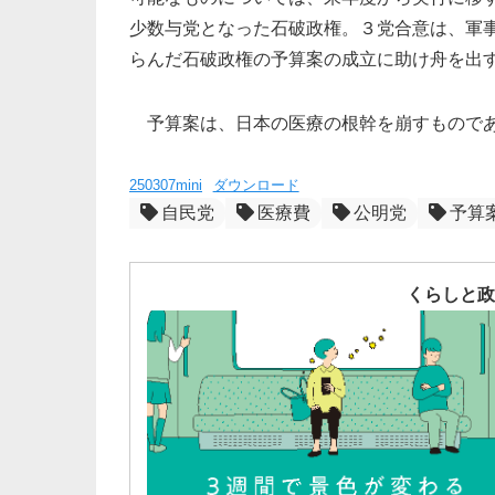
少数与党となった石破政権。３党合意は、軍
らんだ石破政権の予算案の成立に助け舟を出
予算案は、日本の医療の根幹を崩すものであ
250307mini
ダウンロード
自民党
医療費
公明党
予算
くらしと政