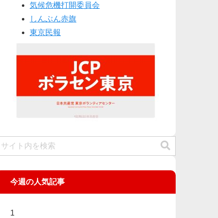
気候危機打開委員会
しんぶん赤旗
東京民報
今週の人気記事