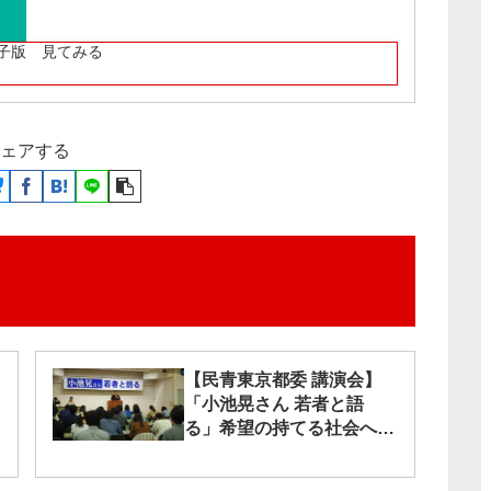
子版 見てみる
ェアする
【民青東京都委 講演会】
「小池晃さん 若者と語
る」希望の持てる社会へ
大学生ら参加