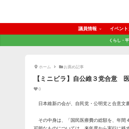
議員情報
イベント
くらし・平
ホーム
お薦め記事
【ミニビラ】自公維３党合意 
0
日本維新の会が、自民党・公明党と合意文書
その中身は、「国民医療費の総額を、年間４
可能なものについては、来年度から実行に移