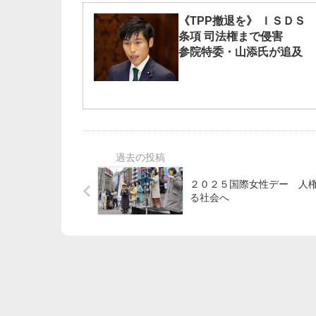
《TPP撤退を》 ＩＳＤＳ
条項 司法権まで侵害
参院特委・山添氏が追及
２０２５国際女性デー 人
る社会へ