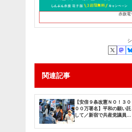
赤旗電
シ
関連記事
【安倍９条改憲ＮＯ！３０
００万署名】平和の願い託
して／新宿で共産党議員が
宣伝