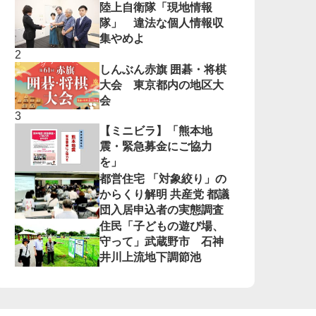
陸上自衛隊「現地情報
隊」 違法な個人情報収
集やめよ
しんぶん赤旗 囲碁・将棋
大会 東京都内の地区大
会
【ミニビラ】「熊本地
震・緊急募金にご協力
を」
都営住宅 「対象絞り」の
からくり解明 共産党 都議
団入居申込者の実態調査
住民「子どもの遊び場、
守って」武蔵野市 石神
井川上流地下調節池