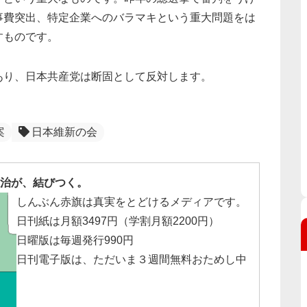
事費突出、特定企業へのバラマキという重大問題をは
すものです。
り、日本共産党は断固として反対します。
案
日本維新の会
治が、結びつく。
しんぶん赤旗は真実をとどけるメディアです。
日刊紙は月額3497円（学割月額2200円）
日曜版は毎週発行990円
日刊電子版は、ただいま３週間無料おためし中