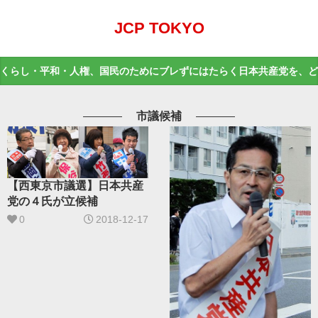
JCP TOKYO
くらし・平和・人権、国民のためにブレずにはたらく日本共産党を、ど
市議候補
【西東京市議選】日本共産
党の４氏が立候補
0
2018-12-17