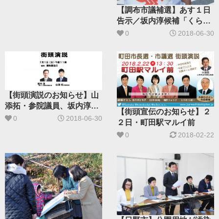
【調布市議補選】あす１日
告示／坂内淳候補「くらし
支える議席」
0
2018-06-30
【街頭演説のお知らせ】山
添拓・参院議員、坂内淳・
【街頭宣伝のお知らせ】２
市議候補／調布駅前
0
2018-06-30
２日・町田駅マルイ前
0
2018-02-22