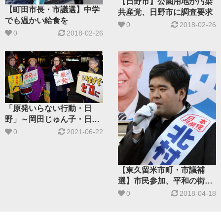
【日野市】公園用地が汚染
【町田市長・市議選】中学
共産党、日野市に調査要求
でも温かい給食を
0
2018-02-26
0
2018-02-26
「原発いらない行動・日
野」～岡田じゅん子・日野
市議候補も参加
0
2021-06-22
【東久留米市町・市議補
選】市民参加、平和の街に
～桜木よしお市長候補・北
0
2018-04-18
村りゅうた市議候補が訴え