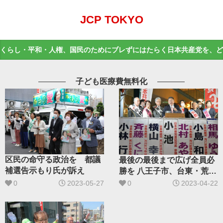
JCP TOKYO
くらし・平和・人権、国民のためにブレずにはたらく日本共産党を、ど
子ども医療費無料化
区民の命守る政治を 都議
最後の最後まで広げ全員必
補選告示もり氏が訴え
勝を 八王子市、台東・荒川
区 小池氏が訴え
0
2023-05-27
0
2023-04-22