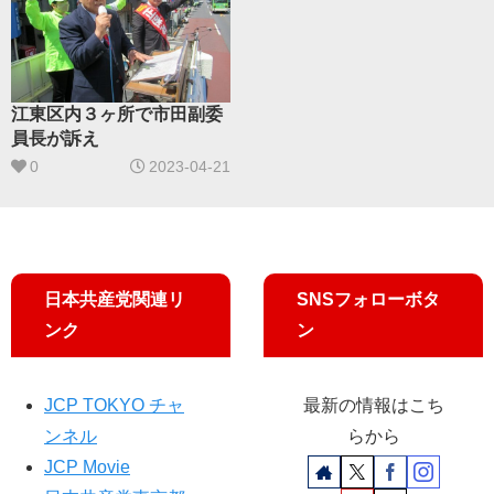
江東区内３ヶ所で市田副委
員長が訴え
0
2023-04-21
日本共産党関連リ
SNSフォローボタ
ンク
ン
JCP TOKYO チャ
最新の情報はこち
ンネル
らから
JCP Movie