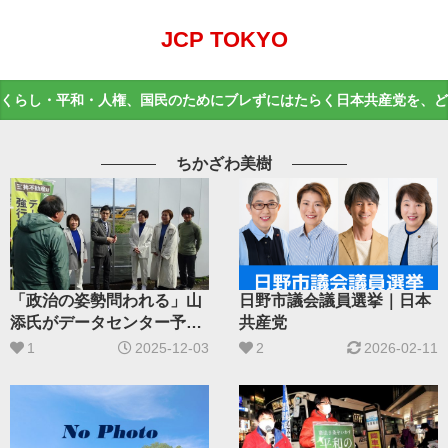
JCP TOKYO
くらし・平和・人権、国民のためにブレずにはたらく日本共産党を、ど
ちかざわ美樹
「政治の姿勢問われる」山
日野市議会議員選挙｜日本
添氏がデータセンター予定
共産党
地調査
1
2025-12-03
2
2026-02-11