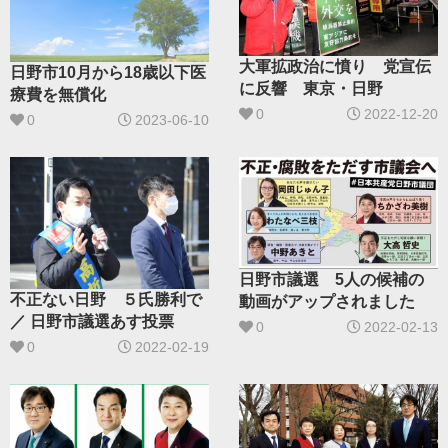
大軍拡政治に憤り 党宣伝
日野市10月から18歳以下医
に反響 東京・日野
療費を無償化
0
2022-12-20
0
2023-06-10
日野市議選 5人の候補の
不正ない日野 ５氏勝利で
動画がアップされました
／ 日野市議選あす投票
0
2022-02-13
0
2022-02-19