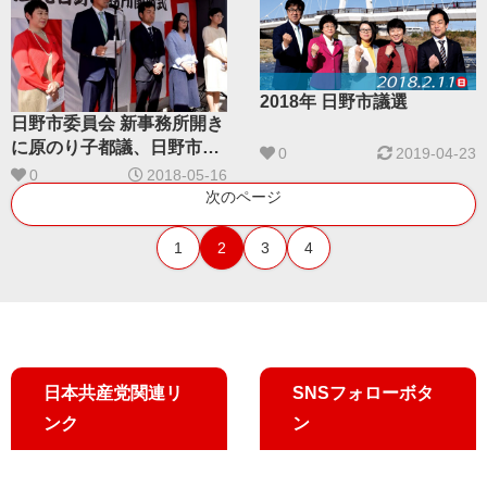
2018年 日野市議選
日野市委員会 新事務所開き
に原のり子都議、日野市議
0
2019-04-23
団ら参加
0
2018-05-16
次のページ
1
2
3
4
日本共産党関連リ
SNSフォローボタ
ンク
ン