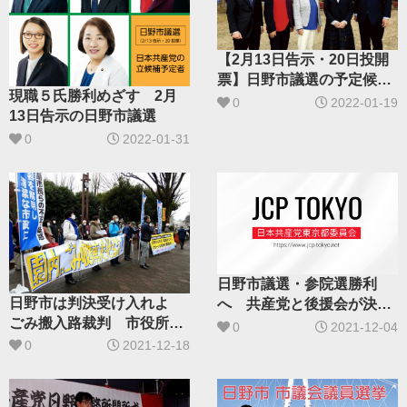
【2月13日告示・20日投開
票】日野市議選の予定候補
現職５氏勝利めざす 2月
を紹介します
0
2022-01-19
13日告示の日野市議選
0
2022-01-31
日野市議選・参院選勝利
日野市は判決受け入れよ
へ 共産党と後援会が決起
ごみ搬入路裁判 市役所前
集会
0
2021-12-04
で住民行動
0
2021-12-18