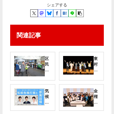
シェアする
関連記事
区
東
民
村
を
山
支
市
え
で
る
演
気
金
区
説
候
権
政
会
危
腐
共
:
機
敗
に
悪
打
一