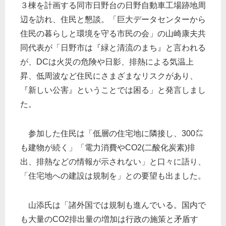
３棟を計画する同市日野台の日野自動車工場跡地周
辺を訪れ、住民と懇談。「巨大データセンターから
住民の暮らしと環境を守る市民の会」の山崎康夫共
同代表が「日野市は『緑と清流のまち』と言われる
が、DCは火災の危険や日影、排熱による気温上
昇、低周波など住民にさまざまなリスクがあり、
『新しい公害』ということでは困る」と発言しまし
た。
参加した住民は「低層の住宅地に隣接し、300㍍
も建物が続く」「電力消費やCO2(二酸化炭素)排
出、排熱などの情報が示されない」と口々に語り、
「住宅地への建設は規制を」との要望も出ました。
山添氏は「諸外国では規制も進んでいる。国内で
も大量のCO2排出量の増加は行政の施策と矛盾す