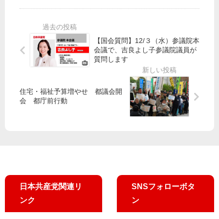
政
開
掃
板
の
セ
を
橋
防
ミ
で
波
【国会質問】12/３（水）参議院本
ナ
市
堤
会議で、吉良よし子参議院議員が
ー
田
４
質問します
第
氏
氏
４
必
回
ず
住宅・福祉予算増やせ 都議会開
を
会 都庁前行動
行
い
ま
す
！
日本共産党関連リ
SNSフォローボタ
ンク
ン