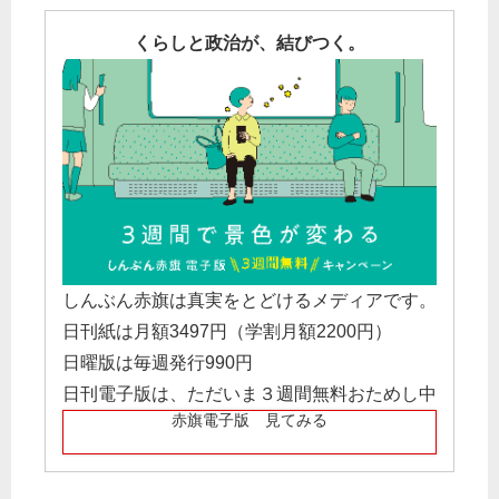
くらしと政治が、結びつく。
しんぶん赤旗は真実をとどけるメディアです。
日刊紙は月額3497円（学割月額2200円）
日曜版は毎週発行990円
日刊電子版は、ただいま３週間無料おためし中
赤旗電子版 見てみる