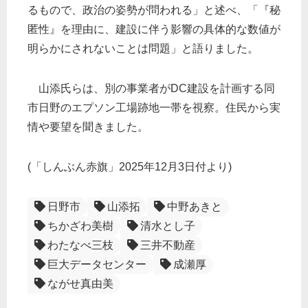
るもので、政治の姿勢が問われる」と述べ、「『秘
匿性』を理由に、建設に伴う影響の具体的な数値が
明らかにされないことは問題」と語りました。
山添氏らは、別の事業者がDC建設を計画する同
市日野のエプソン工場跡地一帯を視察。住民から実
情や要望を聞きました。
(「しんぶん赤旗」2025年12月3日付より)
日野市
山添拓
中野あきと
ちかざわ美樹
清水とし子
わたなべ三枝
三井不動産
巨大データセンター
成瀬厚
ながせ真由美