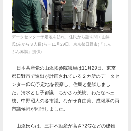
データセンター予定地を訪れ、住民から話を聞く山添
氏(左から３人目)ら＝11月29日、東京都日野市(「しん
ぶん赤旗」提供)
日本共産党の山添拓参院議員は11月29日、東京
都日野市で進出が計画されている２カ所のデータセ
ンター(DC)予定地を視察し、住民と懇談しまし
た。清水とし子都議、ちかざわ美樹、わたなべ三
枝、中野昭人の各市議、ながせ真由美、成瀬厚の両
市議候補が同行しました。
山添氏らは、三井不動産が高さ72㍍などの建物