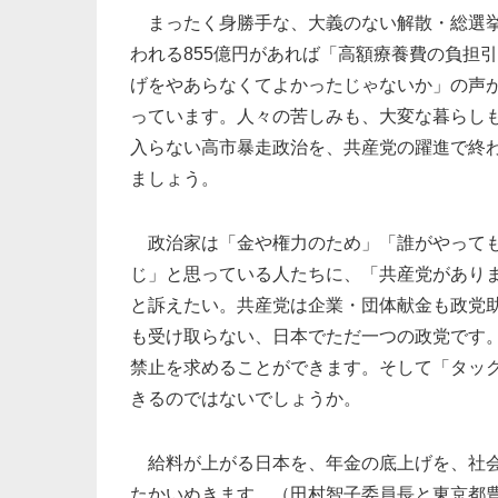
まったく身勝手な、大義のない解散・総選
われる855億円があれば「高額療養費の負担
げをやあらなくてよかったじゃないか」の声
っています。人々の苦しみも、大変な暮らし
入らない高市暴走政治を、共産党の躍進で終
ましょう。
政治家は「金や権力のため」「誰がやって
じ」と思っている人たちに、「共産党があり
と訴えたい。共産党は企業・団体献金も政党
も受け取らない、日本でただ一つの政党です
禁止を求めることができます。そして「タッ
きるのではないでしょうか。
給料が上がる日本を、年金の底上げを、社会
たかいぬきます。（田村智子委員長と東京都