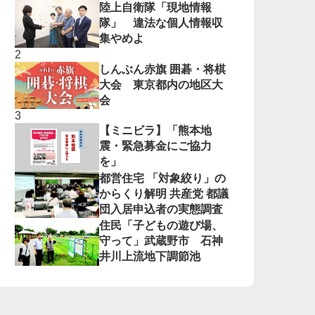
陸上自衛隊「現地情報
隊」 違法な個人情報収
集やめよ
しんぶん赤旗 囲碁・将棋
大会 東京都内の地区大
会
【ミニビラ】「熊本地
震・緊急募金にご協力
を」
都営住宅 「対象絞り」の
からくり解明 共産党 都議
団入居申込者の実態調査
住民「子どもの遊び場、
守って」武蔵野市 石神
井川上流地下調節池