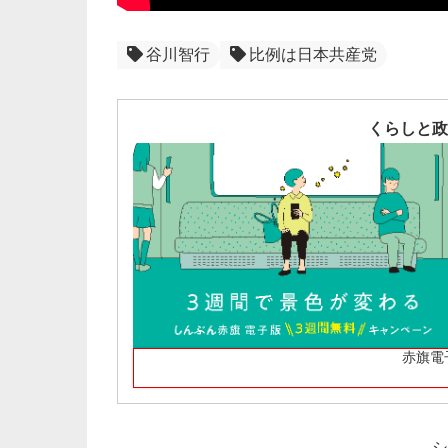
谷川智行
比例は日本共産党
くらしと政
赤旗電
シ