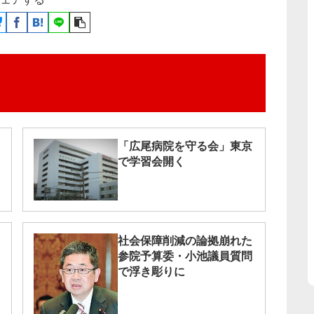
「広尾病院を守る会」東京
で学習会開く
社会保障削減の論拠崩れた
参院予算委・小池議員質問
で浮き彫りに