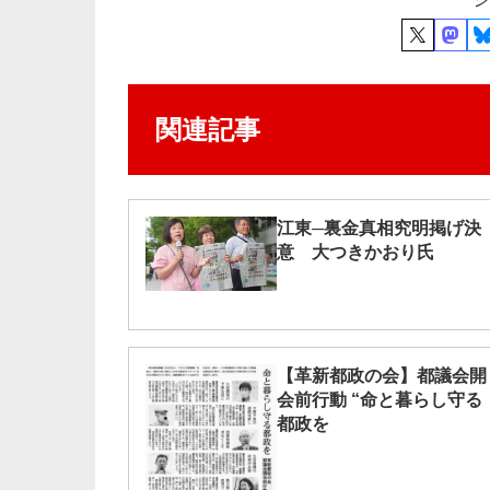
関連記事
江東─裏金真相究明掲げ決
意 大つきかおり氏
【革新都政の会】都議会開
会前行動 “命と暮らし守る
都政を