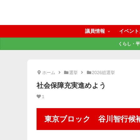
議員情報
イベント
くらし・平
ホーム
選挙
2026総選挙
社会保障充実進めよう
1
東京ブロック 谷川智行候