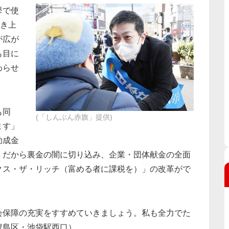
挙で使
引き上
が広が
も目に
わらせ
も同
(「しんぶん赤旗」提供)
ます」
助成金
。だから裏金の闇に切り込み、企業・団体献金の全面
クス・ザ・リッチ（富める者に課税を）」の改革がで
保障の充実をすすめていきましょう。私も全力でた
豊島区・池袋駅西口）