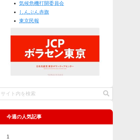
気候危機打開委員会
しんぶん赤旗
東京民報
今週の人気記事