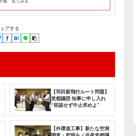
子版 見てみる
ェアする
【羽田新飛行ルート問題】
党都議団 知事に申し入れ
“容認せず中止求めよ”
【外環道工事】新たな空洞
調査・究明を／共産党都議