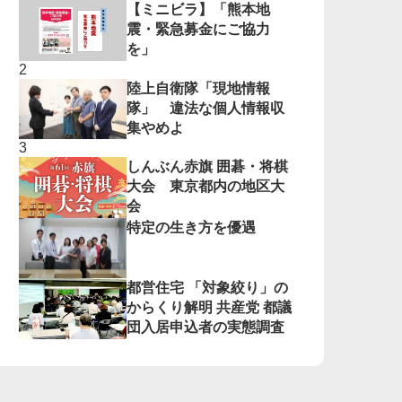
【ミニビラ】「熊本地
震・緊急募金にご協力
を」
陸上自衛隊「現地情報
隊」 違法な個人情報収
集やめよ
しんぶん赤旗 囲碁・将棋
大会 東京都内の地区大
会
特定の生き方を優遇
都営住宅 「対象絞り」の
からくり解明 共産党 都議
団入居申込者の実態調査