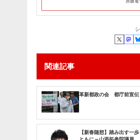
赤旗電
シ
関連記事
革新都政の会 都庁前宣伝
【新春随想】踏み出す一歩
ともに～山添拓参院議員