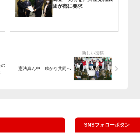
団が都に要求
限の
憲法真ん中 確かな共同へ
た
SNSフォローボタン