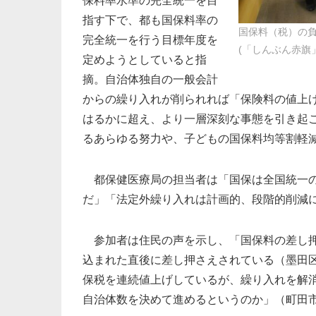
保料率水準の完全統一を目
指す下で、都も国保料率の
国保料（税）の負
完全統一を行う目標年度を
(「しんぶん赤旗
定めようとしていると指
摘。自治体独自の一般会計
からの繰り入れが削られれば「保険料の値上
はるかに超え、より一層深刻な事態を引き起
るあらゆる努力や、子どもの国保料均等割軽
都保健医療局の担当者は「国保は全国統一の
だ」「法定外繰り入れは計画的、段階的削減
参加者は住民の声を示し、「国保料の差し押
込まれた直後に差し押さえされている（墨田
保税を連続値上げしているが、繰り入れを解
自治体数を決めて進めるというのか」（町田