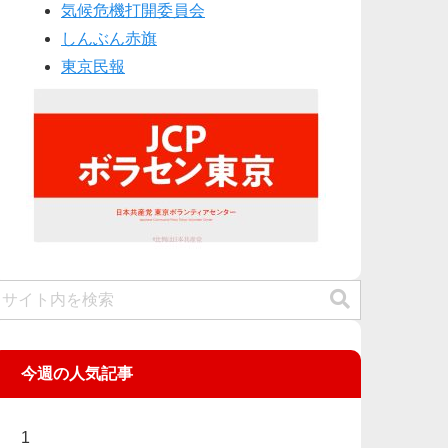
気候危機打開委員会
しんぶん赤旗
東京民報
今週の人気記事