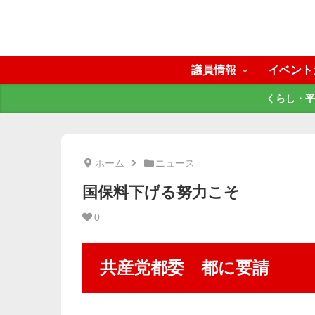
議員情報
イベント
くらし・平
ホーム
ニュース
国保料下げる努力こそ
0
共産党都委 都に要請