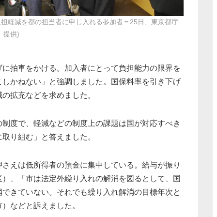
担軽減を都の担当者に申し入れる参加者＝25日、東京都庁
」提供)
げに拍車をかける。加入者にとって負担能力の限界を
こしかねない」と強調しました。国保料率を引き下げ
減の拡充などを求めました。
制度で、軽減などの制度上の課題は国が対応すべき
に取り組む」と答えました。
さえは低所得者の預金に集中している。給与が振り
区）、「市は法定外繰り入れの解消を図るとして、国
消できていない。それでも繰り入れ解消の目標年次と
市）などと訴えました。