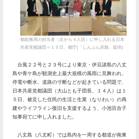
都総務局の担当者（左から４人目）に申し入れる日本
共産党都議団＝１５日、都庁(「しんぶん赤旗」提供)
台風２２号と２３号により東京・伊豆諸島の八丈
島や青ケ島が観測史上最大規模の風雨に見舞われ、
停電や断水、道路の寸断などが起きている問題で、
日本共産党都議団（大山とも子団長、１４人）は１
５日、被災した住民の生活と生業（なりわい）の再
建やライフライン復旧を支援するよう、小池百合子
知事宛てに申し入れました。
八丈島（八丈町）では島内を一周する都道が南東