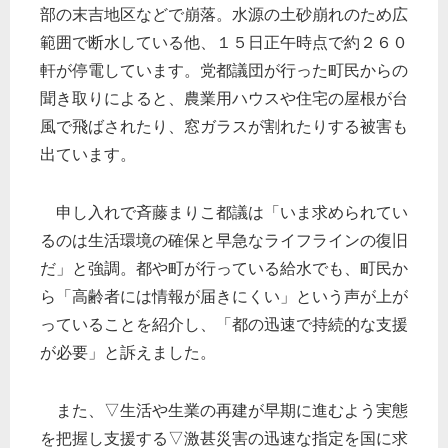
部の末吉地区などで崩落。水源の土砂崩れのため広
範囲で断水している他、１５日正午時点で約２６０
軒が停電しています。党都議団が行った町民からの
聞き取りによると、農業用ハウスや住宅の屋根が台
風で飛ばされたり、窓ガラスが割れたりする被害も
出ています。
申し入れで斉藤まりこ都議は「いま求められてい
るのは生活環境の確保と早急なライフラインの復旧
だ」と強調。都や町が行っている給水でも、町民か
ら「高齢者には情報が届きにくい」という声が上が
っていることを紹介し、「都の迅速で持続的な支援
が必要」と訴えました。
また、▽生活や生業の再建が早期に進むよう実態
を把握し支援する▽激甚災害の迅速な指定を国に求