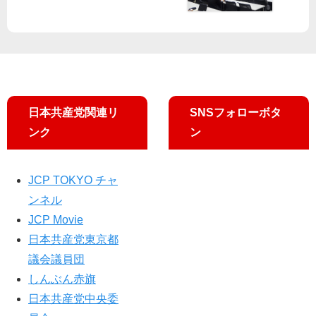
訴
ら
え
共
産
党
を
伸
ば
日本共産党関連リ
SNSフォローボタ
し
ンク
ン
て
、
新
JCP TOKYO チャ
し
い
ンネル
政
JCP Movie
治
日本共産党東京都
を
議会議員団
しんぶん赤旗
日本共産党中央委