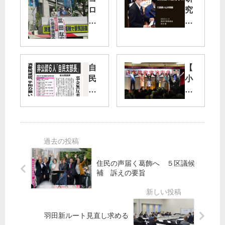
ロ
究
ナ
者
対
の
策
雇
に
用
全
守
自
【
力
れ
民
小
を
宮
非
平
／
本
公
市
労
徹
認
・
働
衆
６
演
者
院
人
説
後
議
「
会
援
員
自
】
住民の声届く葛飾へ ５区議候
会
、
民
宮
補 訴えの要旨
国
支
本
五
た
部
徹·
輪
だ
長
吉
中
す
」
良
羽田新ルート見直し求める
止
氏