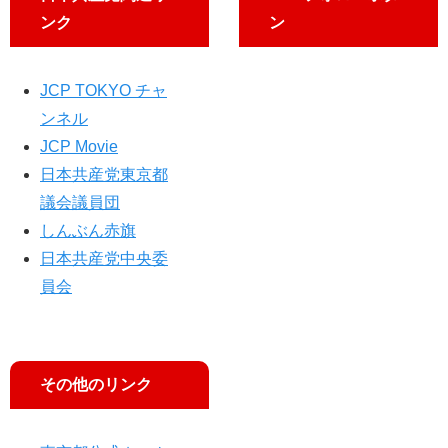
ー
ど
が
ンク
ン
平
求
ゲ
等
め
ス
実
る
ト
JCP TOKYO チャ
現
出
ンネル
へ
演
JCP Movie
日本共産党東京都
議会議員団
しんぶん赤旗
日本共産党中央委
員会
その他のリンク