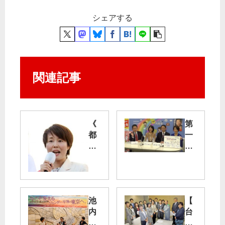
シェアする
関連記事
《
第
都
一
議
声
候
期
補
待
の
ひ
訴
し
池
【
え
ひ
内
台
》
し
候
風
福
／