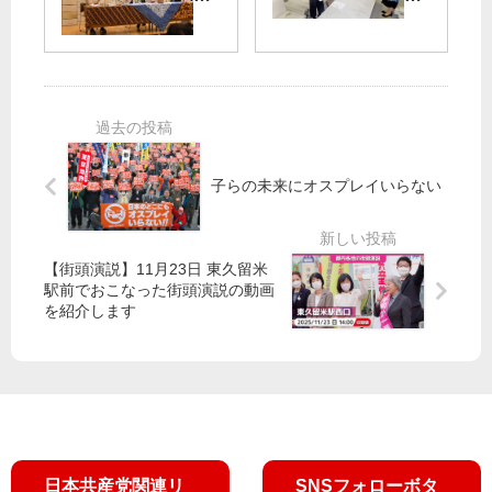
補
19
手
ニ
＆
号
ゆ
コ
北
被
う
生
原
害
子
「
さ
】
候
と
ん
党
補
こ
対
都
（
と
子らの未来にオスプレイいらない
談
議
文
ん
団
京
共
応
が
区
産
援
申
・
党
【街頭演説】11月23日 東久留米
ス
し
定
」
駅前でおこなった街頭演説の動画
ピ
入
数
坂
を紹介します
ー
れ
２
井
チ
／
）
比
／
被
例
ジ
害
東
ェ
対
京
ン
策
候
ダ
な
補
日本共産党関連リ
SNSフォローボタ