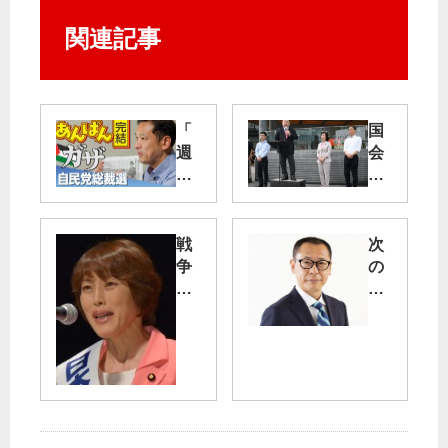
関連記事
「
国
週
会
刊
「
宮
異
本
常
徹
事
戦
次
」
態
争
の
第
」
法
一
4
小
廃
歩
６
池
止
へ
回
氏
・
運
が
ら
基
動
公
自
地
広
開
維
な
げ
さ
の
い
／