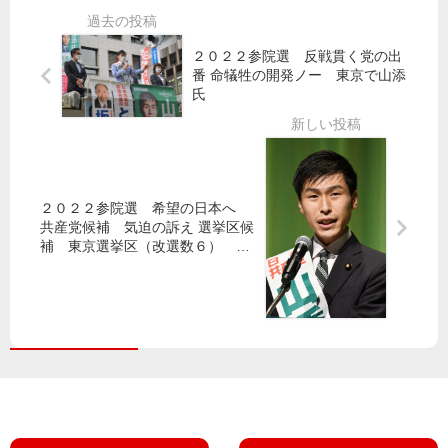
れ
横
日
日
ま
暴
本
野
し
に
２０２２参院選 反戦貫く党の出
に
市
番 命犠牲の開発ノー 東京で山添
た
抗
田
長
氏
。
議
村
選
智
有
子
賀
副
氏
委
が
２０２２参院選 希望の日本へ
員
大
共産党候補 気迫の訴え 選挙区候
長
健
補 東京選挙区（改選数６） 山
・
闘
添拓＝現
比
例
候
補