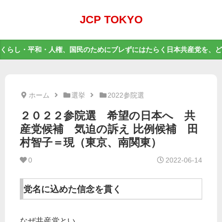
JCP TOKYO
くらし・平和・人権、国民のためにブレずにはたらく日本共産党を、ど
ホーム
選挙
2022参院選
２０２２参院選 希望の日本へ 共
産党候補 気迫の訴え 比例候補 田
村智子＝現（東京、南関東）
0
2022-06-14
党名に込めた信念を貫く
なぜ共産党とい