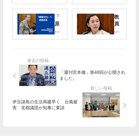
定
2
時
「
教
田
よ
原
員
村
り
発
の
智
新
ゼ
時
子
宿
ロ
間
議
駅
」
外
員
西
へ
勤
が
口
決
務
反
で
断
は
「週刊宮本徹」第48回が公開され
対
街
迫
労
ました。
討
頭
る
働
論
演
時
小
説
笠
間
中
会
伊豆諸島の生活再建早く 台風被
井
害 党都議団が知事に要請
一
を
亮
貫
開
衆
校
催
院
は
し
議
統
ま