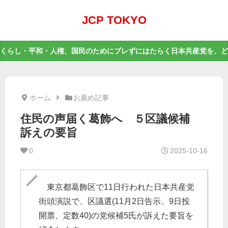
JCP TOKYO
くらし・平和・人権、国民のためにブレずにはたらく日本共産党を、ど
ホーム
お薦め記事
住民の声届く葛飾へ ５区議候補
訴えの要旨
0
2025-10-16
東京都葛飾区で11日行われた日本共産党
街頭演説で、区議選(11月2日告示、9日投
開票、定数40)の党候補5氏が訴えた要旨を