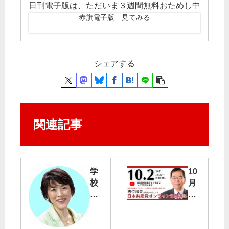
日刊電子版は、ただいま３週間無料おためし中
赤旗電子版 見てみる
シェアする
関連記事
学
10
校
月
教
2
育
日
法
午
改
後