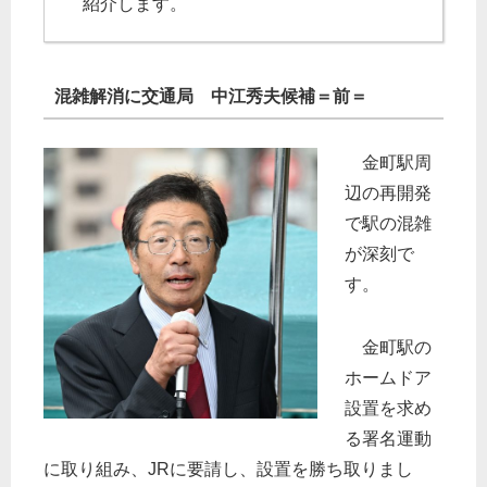
紹介します。
混雑解消に交通局 中江秀夫候補＝前＝
金町駅周
辺の再開発
で駅の混雑
が深刻で
す。
金町駅の
ホームドア
設置を求め
る署名運動
に取り組み、JRに要請し、設置を勝ち取りまし