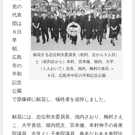
党の
代表
団は
６日
早
朝、
献花する志位和夫委員長（前列、左から５人目）
広島
と（前列左から）本村、宮本徹、堀内、大平、
市の
（１人おいて）吉良、池内、梅村の各氏 ＝
平和
６日、広島市中区の平和記念公園
記念
公園
で原爆碑に献花し、犠牲者を追悼しました。
献花には、志位和夫委員長、池内さおり、梅村さえ
こ、大平喜信、堀内照文、宮本徹、本村伸子の各衆
院議員、吉良よし子参院議員、春名なおあき参院比