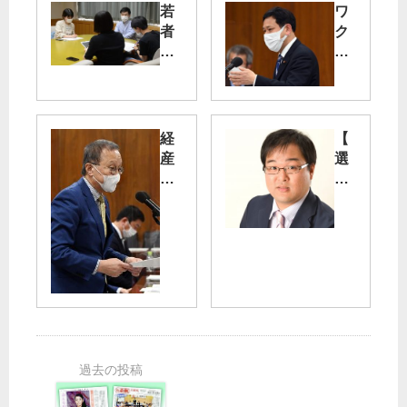
若
ワ
者
ク
チ
気
ン
候
接
正
種
義
の
経
【
が
副
産
選
政
反
相
挙
策
応
「
】
に
で
不
都
／
の
備
議
東
休
ル
候
京
み
ー
補
・
「
プ
1
山
労
」
氏
添
災
陳
第
候
を
謝
９
補
適
次
用
笠
分