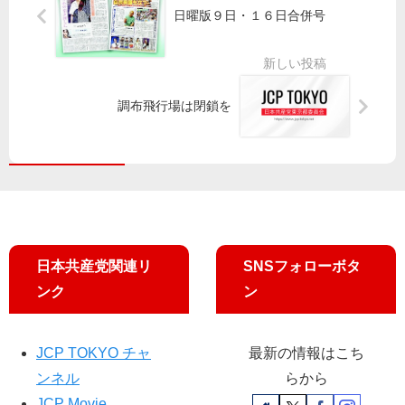
「
」
井
発
日曜版９日・１６日合併号
Ｆ
／
氏
表
Ｆ
宮
に
／
Ｆ
本
答
府
」
徹
弁
中
と
議
調布飛行場は閉鎖を
「
選
懇
員
支
挙
談
の
援
区
質
金
に
問
丁
か
に
寧
ら
厚
に
さ
労
対
わ
相
日本共産党関連リ
SNSフォローボタ
応
地
が
」
平
ンク
ン
答
氏
弁
JCP TOKYO チャ
最新の情報はこち
ンネル
らから
JCP Movie