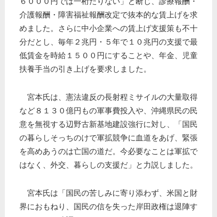
６０００円では一桁たりない」と断じ、診療報酬・
介護報酬・障害福祉報酬改定で抜本的な賃上げを求
めました。さらに中小企業への賃上げ支援策も不十
分だとし、毎年２兆円・５年で１０兆円の支援で最
低賃金を時給１５００円にすることや、年金、児童
扶養手当の引き上げを要求しました。
宮本氏は、憲法違反の長射程ミサイルの大量取得
など８１３０億円もの軍事費投入や、沖縄県民の民
意を無視する辺野古新基地建設強行に対し、「国民
の暮らしそっちのけで軍拡競争に血道をあげ、緊張
を高めあうのは亡国の道だ。今必要なことは軍拡で
はなく、外交、暮らしの支援だ」と力説しました。
宮本氏は「国民の苦しみに寄り添わず、米国と財
界におもねり、国民の信を失った岸田政権は退陣す