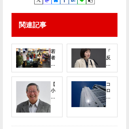
関連記事
若
「
者
反
バ
自
ン
民
ド
」
宣
見
【
コ
伝
る
小
ロ
に
影
金
ナ
反
な
井
禍
響
し
市
で
｜
議
も
都
補
カ
議
選
ジ