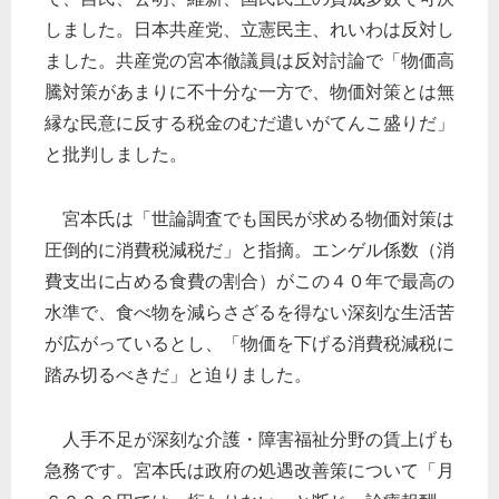
しました。日本共産党、立憲民主、れいわは反対し
ました。共産党の宮本徹議員は反対討論で「物価高
騰対策があまりに不十分な一方で、物価対策とは無
縁な民意に反する税金のむだ遣いがてんこ盛りだ」
と批判しました。
宮本氏は「世論調査でも国民が求める物価対策は
圧倒的に消費税減税だ」と指摘。エンゲル係数（消
費支出に占める食費の割合）がこの４０年で最高の
水準で、食べ物を減らさざるを得ない深刻な生活苦
が広がっているとし、「物価を下げる消費税減税に
踏み切るべきだ」と迫りました。
人手不足が深刻な介護・障害福祉分野の賃上げも
急務です。宮本氏は政府の処遇改善策について「月