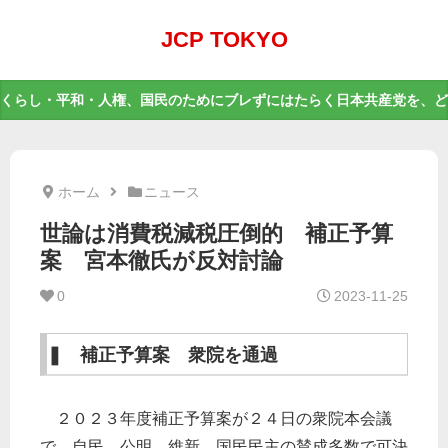
JCP TOKYO
くらし・平和・人権、国民のためにブレずにはたらく日本共産党を、ど
ホーム
ニュース
世論は消費税減税圧倒的 補正予算
案 宮本徹氏が反対討論
0
2023-11-25
❚ 補正予算案 衆院を通過
２０２３年度補正予算案が２４日の衆院本会議
で、自民、公明、維新、国民民主の賛成多数で可決