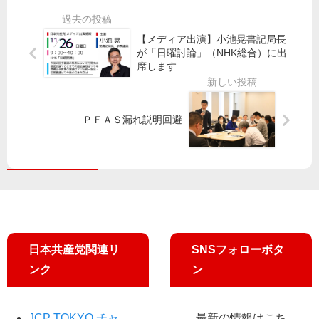
会
】
ノ
代
長
検
【メディア出演】小池晃書記局長
表
谷
討
が「日曜討論」（NHK総合）に出
質
川
／
席します
問
博
21
道
年
氏
度
ＰＦＡＳ漏れ説明回避
を
調
擁
査
立
費
10
00
万
円
計
上
日本共産党関連リ
SNSフォローボタ
ンク
ン
JCP TOKYO チャ
最新の情報はこち