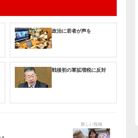
政治に若者が声を
戦後初の軍拡増税に反対
でき