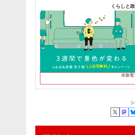
くらしと政
赤旗電
シ