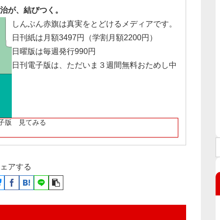
治が、結びつく。
しんぶん赤旗は真実をとどけるメディアです。
日刊紙は月額3497円（学割月額2200円）
日曜版は毎週発行990円
日刊電子版は、ただいま３週間無料おためし中
子版 見てみる
ェアする