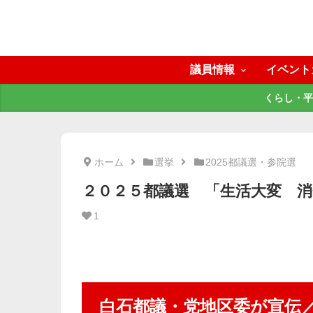
議員情報
イベント
くらし・平
ホーム
選挙
2025都議選・参院選
２０２５都議選 「生活大変 
1
白石都議・党地区委が宣伝