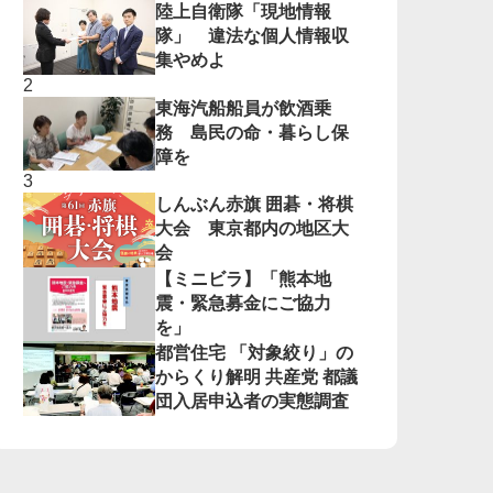
陸上自衛隊「現地情報
隊」 違法な個人情報収
集やめよ
東海汽船船員が飲酒乗
務 島民の命・暮らし保
障を
しんぶん赤旗 囲碁・将棋
大会 東京都内の地区大
会
【ミニビラ】「熊本地
震・緊急募金にご協力
を」
都営住宅 「対象絞り」の
からくり解明 共産党 都議
団入居申込者の実態調査