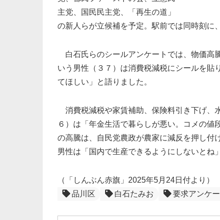
主党、国民民主党、「再生の道」
の新人らが立候補を予定。駅前では同時刻に
白石氏らのシールアンケートでは、物価高騰
いう男性（３７）は消費税減税にシールを貼
てほしい」と語りました。
消費税減税や家賃補助、保険料引き下げ、水
６）は「年金生活で暮らしが悪い。コメの値
の高騰は、自民党農政が農家に減反を押し付
男性は「国内で生産できるようにしないとね
（「しんぶん赤旗」2025年5月24日付より）
品川区
白石たみお
要求アンケー