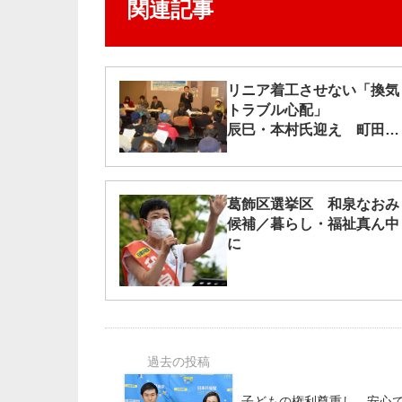
関連記事
リニア着工させない「換気
トラブル心配」
辰巳・本村氏迎え 町田で
学習懇談会
葛飾区選挙区 和泉なおみ
候補／暮らし・福祉真ん中
に
子どもの権利尊重し 安心