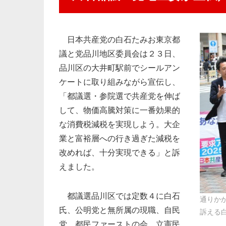
日本共産党の白石たみお東京都
議と党品川地区委員会は２３日、
品川区の大井町駅前でシールアン
ケートに取り組みながら宣伝し、
「都議選・参院選で共産党を伸ば
して、物価高騰対策に一番効果的
な消費税減税を実現しよう。大企
業と富裕層への行き過ぎた減税を
改めれば、十分実現できる」と訴
えました。
都議選品川区では定数４に白石
通りか
氏、公明党と無所属の現職、自民
訴える
党、都民ファーストの会、立憲民