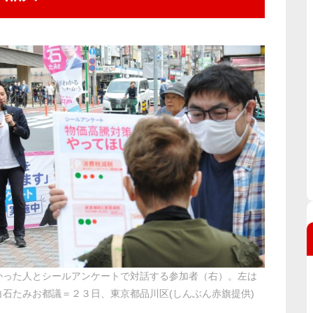
かった人とシールアンケートで対話する参加者（右）。左は
白石たみお都議＝２３日、東京都品川区(しんぶん赤旗提供)