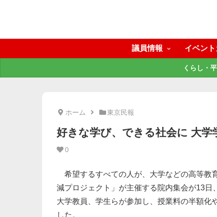
議員情報
イベント
くらし・平
ホーム
東京民報
好きな学び、できる社会に 大学
0
希望するすべての人が、大学などの高等教育
減プロジェクト」が主催する院内集会が13日
大学教員、学生らが参加し、授業料の半額化
した。