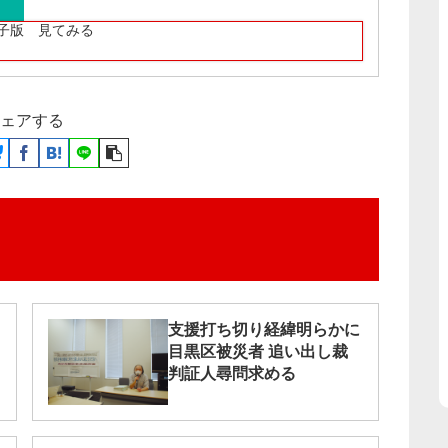
子版 見てみる
ェアする
支援打ち切り経緯明らかに
目黒区被災者 追い出し裁
判証人尋問求める