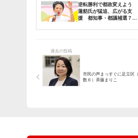
逆転勝利で都政変えよう
蓮舫氏が猛追、広がる支
援 都知事・都議補選７日
投票
市民の声まっすぐに足立区
数６）斉藤まりこ