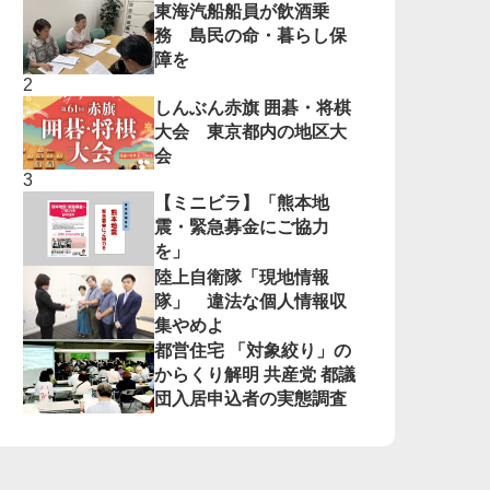
東海汽船船員が飲酒乗
務 島民の命・暮らし保
障を
しんぶん赤旗 囲碁・将棋
大会 東京都内の地区大
会
【ミニビラ】「熊本地
震・緊急募金にご協力
を」
陸上自衛隊「現地情報
隊」 違法な個人情報収
集やめよ
都営住宅 「対象絞り」の
からくり解明 共産党 都議
団入居申込者の実態調査