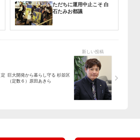
ただちに運用中止こそ 白
石たみお都議
（定
巨大開発から暮らし守る 杉並区
（定数６）原田あきら