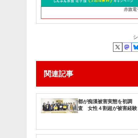
赤旗電
シ
関連記事
都が痴漢被害実態を初調
査 女性４割超が被害経験