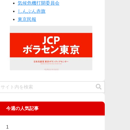
気候危機打開委員会
しんぶん赤旗
東京民報
今週の人気記事