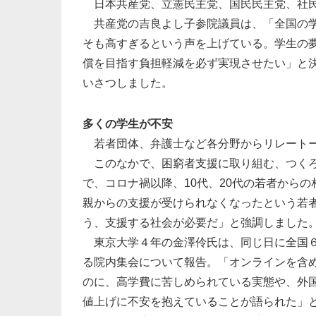
日本共産党、立憲民主党、国民民主党、社民
共産党の吉良よし子参院議員は、「全国の学
そも高すぎるという声を上げている。学生の
償を目指す負担軽減を必ず実現させたい」と
いさつしました。
多くの学生が不安
若者団体、弁護士など各分野からリレート
このなかで、困窮者支援に取り組む、つくろ
で、コロナ禍以降、10代、20代の若者から
親からの支援が受けられなくなったという若
う、支援する社会が必要だ」と強調しました
東京大学４年の金澤伶氏は、同じ日に全国６
る院内集会について報告。「オンラインを含
のに、高学費に苦しめられている実態や、外
値上げに不安を抱えていることが語られた」