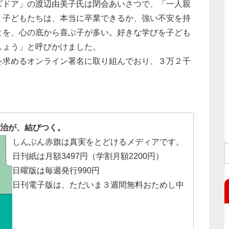
ドア」の渡辺由美子氏は閉会あいさつで、「一人親
く子どもたちは、本当に卒業できるか、強い不安を持
とを、心の底から喜ぶ子が多い。好きな学びを子ども
しょう」と呼びかけました。
求めるオンライン署名に取り組んでおり、３万２千
治が、結びつく。
しんぶん赤旗は真実をとどけるメディアです。
日刊紙は月額3497円（学割月額2200円）
日曜版は毎週発行990円
日刊電子版は、ただいま３週間無料おためし中