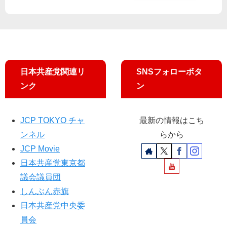
拡
事
大
業
を
法
等
改
正
日本共産党関連リ
SNSフォローボタ
案
ンク
ン
に
JCP TOKYO チャ
最新の情報はこち
ンネル
らから
JCP Movie
日本共産党東京都
議会議員団
しんぶん赤旗
日本共産党中央委
員会