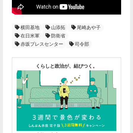
横田基地
山添拓
尾崎あや子
在日米軍
防衛省
赤坂プレスセンター
司令部
くらしと政治が、結びつく。