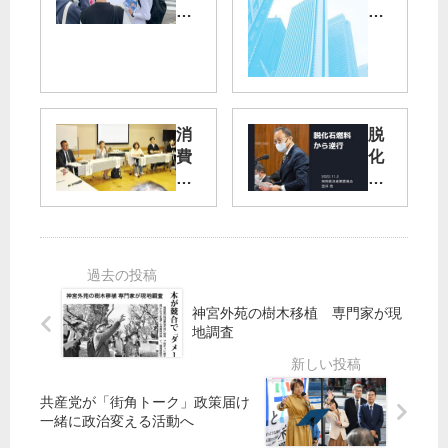
２
7
５
月
都
2
議
日
選
（
金
消
脱
交
）
費
化
通
の
税
石
費
お
は
燃
子
も
一
料
ど
な
律
か
も
街
減
ら
割
頭
税
逆
引
演
を
行
神宮外苑の樹木移植 専門家が現
説
大
笠
地調査
１
山
井
８
都
氏
歳
議
共産党が「街角トーク」政策届け
ま
訴
ガ
一緒に政治変える活動へ
で
え
ス