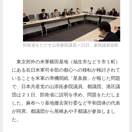
防衛省をただす山添参院議員＝21日、参院議員会館
東京郊外の米軍横田基地（福生市など５市１町）
にある在日米軍司令部の都心への移転が検討されて
いることを米軍の準機関紙「星条旗」が報じた問題
で、日本共産党の山添拓参院議員、都議団、港区議
団は２１日、防衛省に説明を求め、問題をただしま
した。麻布ヘリ基地撤去実行委など平和団体の代表
が同席。都議団から尾崎あや子都議が参加しまし
た。