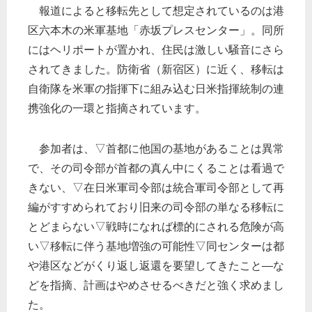
報道によると移転先として想定されているのは港
区六本木の米軍基地「赤坂プレスセンター」。同所
にはヘリポートが置かれ、住民は激しい騒音にさら
されてきました。防衛省（新宿区）に近く、移転は
自衛隊を米軍の指揮下に組み込む日米指揮統制の連
携強化の一環と指摘されています。
参加者は、▽首都に他国の基地があることは異常
で、その司令部が首都の真ん中にくることは看過で
きない、▽在日米軍司令部は統合軍司令部として再
編がすすめられており旧来の司令部の単なる移転に
とどまらない▽戦時になれば標的にされる危険が高
い▽移転に伴う基地増強の可能性▽同センターは都
や港区などがくり返し返還を要望してきたこと―な
どを指摘、計画はやめさせるべきだと強く求めまし
た。