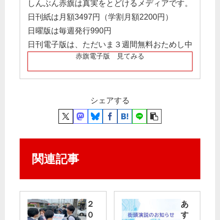
しんぶん赤旗は真実をとどけるメディアです。
日刊紙は月額3497円（学割月額2200円）
日曜版は毎週発行990円
日刊電子版は、ただいま３週間無料おためし中
赤旗電子版 見てみる
シェアする
関連記事
２
あ
０
す