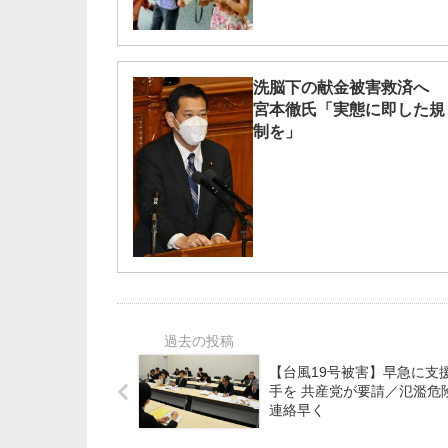
洗脳下の献金被害救済へ
宮本徹氏「実態に即した規
制を」
【台風19号被害】早急に支
手を 共産党が要請／氾濫危険の
連絡早く