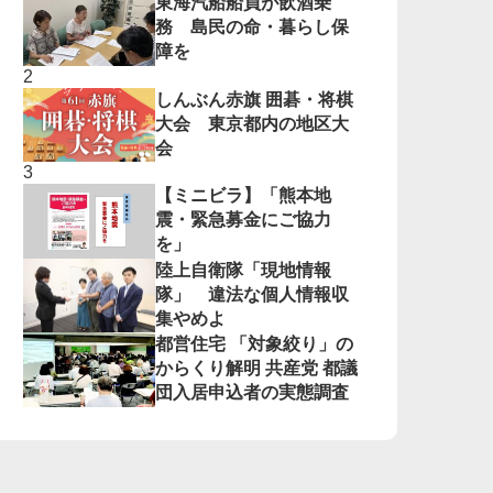
東海汽船船員が飲酒乗
務 島民の命・暮らし保
障を
しんぶん赤旗 囲碁・将棋
大会 東京都内の地区大
会
【ミニビラ】「熊本地
震・緊急募金にご協力
を」
陸上自衛隊「現地情報
隊」 違法な個人情報収
集やめよ
都営住宅 「対象絞り」の
からくり解明 共産党 都議
団入居申込者の実態調査