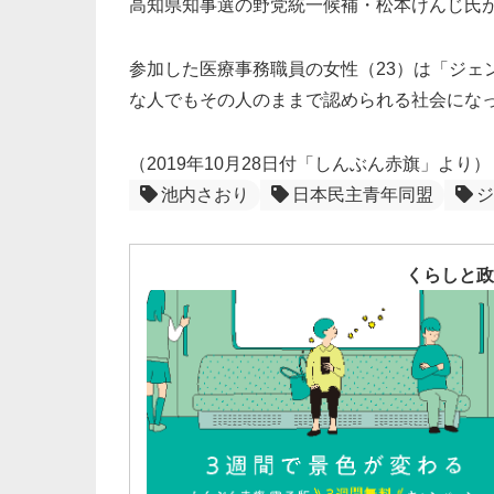
高知県知事選の野党統一候補・松本けんじ氏
参加した医療事務職員の女性（23）は「ジェ
な人でもその人のままで認められる社会にな
（2019年10月28日付「しんぶん赤旗」より）
池内さおり
日本民主青年同盟
ジ
くらしと政