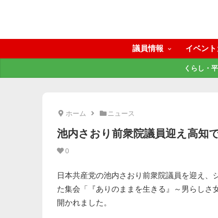
議員情報
イベント
くらし・平
ホーム
ニュース
池内さおり前衆院議員迎え高知
0
日本共産党の池内さおり前衆院議員を迎え、
た集会「『ありのままを生きる』～男らしさ女
開かれました。