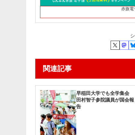
赤旗電
シ
関連記事
早稲田大学でも全学集会
田村智子参院議員が国会報
告