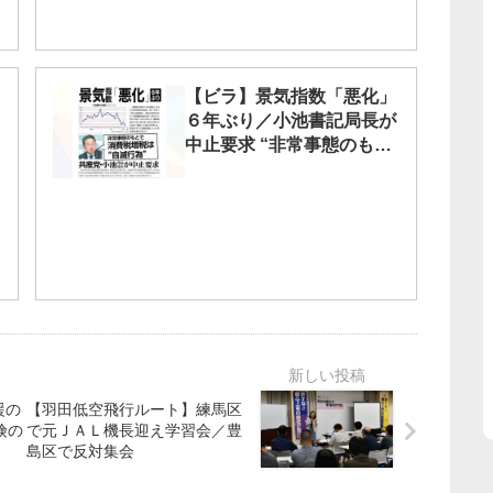
【ビラ】景気指数「悪化」
６年ぶり／小池書記局長が
中止要求 “非常事態のもと
で消費税増税は『自滅行
為』”
援の
【羽田低空飛行ルート】練馬区
で元ＪＡＬ機長迎え学習会／豊
島区で反対集会