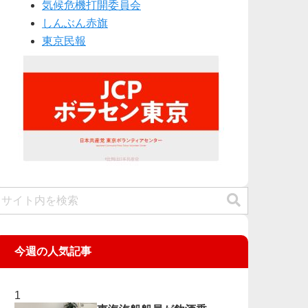
気候危機打開委員会
しんぶん赤旗
東京民報
今週の人気記事