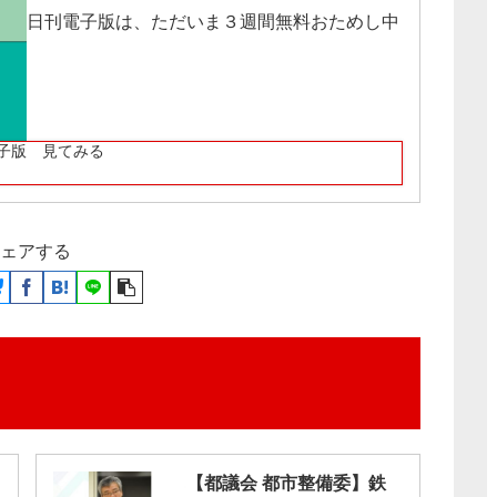
日刊電子版は、ただいま３週間無料おためし中
子版 見てみる
ェアする
【都議会 都市整備委】鉄