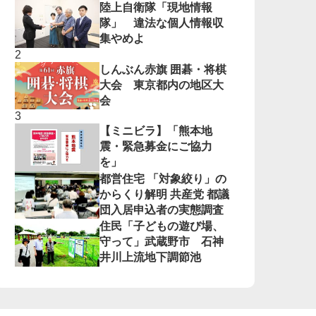
陸上自衛隊「現地情報
隊」 違法な個人情報収
集やめよ
しんぶん赤旗 囲碁・将棋
大会 東京都内の地区大
会
【ミニビラ】「熊本地
震・緊急募金にご協力
を」
都営住宅 「対象絞り」の
からくり解明 共産党 都議
団入居申込者の実態調査
住民「子どもの遊び場、
守って」武蔵野市 石神
井川上流地下調節池