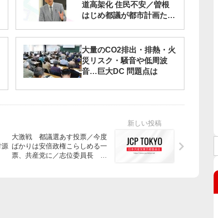
道高架化 住民不安／曽根
はじめ都議が都市計画ただ
す
大量のCO2排出・排熱・火
災リスク・騒音や低周波
音…巨大DC 問題点は
》
大激戦 都議選あす投票／今度
財源
ばかりは安倍政権こらしめる一
票、共産党に／志位委員長 熱
く訴え