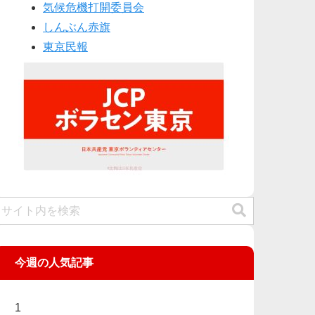
気候危機打開委員会
しんぶん赤旗
東京民報
今週の人気記事