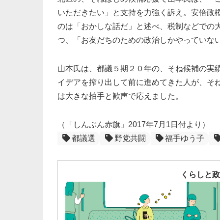
いただきたい」と支持を力強く訴え。安倍政
のは「おかしな話だ」と述べ、税制などでの
つ、「お友だちのための政治しかやっていな
山本氏は、都議５期２０年の、そね候補の実
イデアを搾り出して前に進めてきた人が、そ
は大きな拍手と歓声で応えました。
（「しんぶん赤旗」2017年7月1日付より）
都議選
野党共闘
福手ゆう子
くらしと政