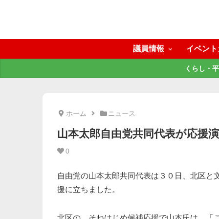
議員情報
イベント
くらし・平
ホーム
ニュース
山本太郎自由党共同代表が応援
0
自由党の山本太郎共同代表は３０日、北区と
援に立ちました。
北区の、そねはじめ候補応援で山本氏は、「