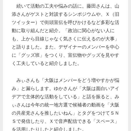
続いて活動の工夫や悩みの話に。藤田さんは、山
添さんがゲストと対談するシンポジウムや、Ｘ（旧
ツイッター）で街頭宣伝を呼びかけるなど多彩な活
動に取り組んだと紹介。「政治に関心がない人に
も、上から目線じゃなく気さくに伝えるのが大事」
と語りました。また、デザイナーのメンバーを中心
に「グッズ班」をつくり、宣伝物やグッズを見やす
く工夫していると紹介しました。
みぃさんも「大阪はメンバーをどう増やすかが悩
み」と漏らします。ゆかさんが「大阪は面白いアイ
デアで主体的な活動をしている」と話を振ると、み
ぃさんは今年の統一地方選で候補者の動画を「大阪
の共産党さんを推したいねん」とタグをつけてＳＮ
Ｓで発信したり、Ｘで音声配信できる「スペース」
を活用したりしたと紹介しました。