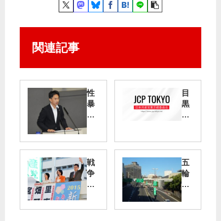
関連記事
性
目
暴
黒
力
区
議
深
選
刻
の
さ
予
戦
五
直
定
争
輪
視
候
へ
・
を
補
の
パ
道
ラ
白
許
期