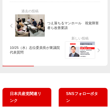
石
さ
間
都
な
中
議
い
の
が
首
対
つえ落ちるマンホール 視覚障害
共
都
者ら改善要請
応
産
高
を
党
料
要
が
金
求
新
上
10/25（水）志位委員長が衆議院
春
乗
代表質問
街
せ
頭
／
演
都
説
が
意
見
公
日本共産党関連リ
SNSフォローボタ
募
ンク
ン
を
開