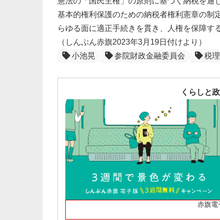
憲法の「国民主権」の原則に基づく納税を通
基本的権利保護のための納税者権利憲章の制
らゆる面に適正手続きを貫き、人権を保障す
（しんぶん赤旗2023年3月19日付けより）
小池晃
参院財政金融委員会
税理
くらしと政
赤旗電