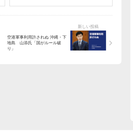
果を発表
空港軍事利用許されぬ 沖縄・下
地島 山添氏「国がルール破
り」