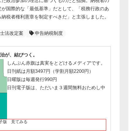
じた政治参加の理念に基づくものだと指摘。納税者の
定が国際的な「最低基準」だとして、「税務行政のあ
る納税者権利憲章を制定すべきだ」と主張しました。
士法改定案
申告納税制度
治が、結びつく。
しんぶん赤旗は真実をとどけるメディアです。
日刊紙は月額3497円（学割月額2200円）
日曜版は毎週発行990円
日刊電子版は、ただいま３週間無料おためし中
子版 見てみる