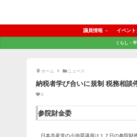
議員情報
イベント
くらし・平
ホーム
ニュース
納税者学び合いに規制 税務相談
0
参院財金委
日本共産党の小池晃議員は１７日の参院財