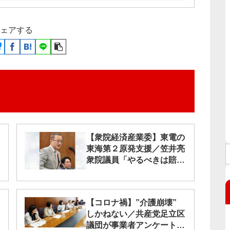
ェアする
【衆院経済産業委】東電の
東海第２原発支援／笠井亮
衆院議員「やるべきは賠償
と廃炉」
【コロナ禍】”介護崩壊”
しかねない／共産党足立区
議団が事業者アンケート結