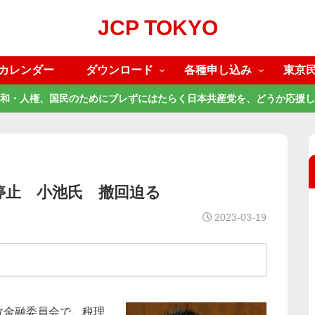
JCP TOKYO
カレンダー
ダウンロード
各種申し込み
東京
和・人権、国民のためにブレずにはたらく日本共産党を、どうか応援し
停止 小池氏 撤回迫る
2023-03-19
政金融委員会で、税理