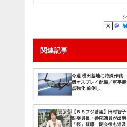
シ
関連記事
今週 横田基地に特殊作戦
機オスプレイ配備／軍事拠
点強化 前倒し
【ＢＳフジ番組】田村智子
副委員長・参院議員が出演
「桜」疑惑 閉会後も追及