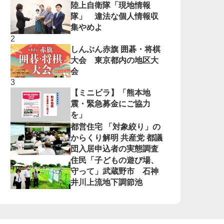
陸上自衛隊「現地情報
隊」 違法な個人情報収
集やめよ
しんぶん赤旗 囲碁・将棋
大会 東京都内の地区大
会
【ミニビラ】「熊本地
震・緊急募金にご協力
を」
都営住宅 「対象絞り」の
からくり解明 共産党 都議
団入居申込者の実態調査
住民「子どもの遊び場、
守って」武蔵野市 石神
井川上流地下調節池