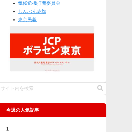
気候危機打開委員会
しんぶん赤旗
東京民報
今週の人気記事