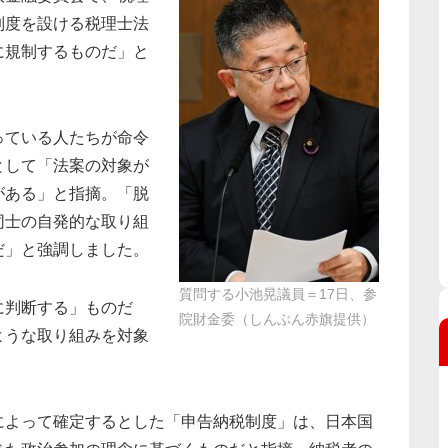
制度を設ける税理士法
に規制するものだ」と
っている人たちが命令
として「法案の対象が
がある」と指摘。「脱
同士の自発的な取り組
だ」と強調しました。
質問する小池晃議員＝17日、参
に判断する」ものだ
院財金委（しんぶん赤旗提供）
ような取り組みを対象
よって確定するとした「申告納税制度」は、日本国