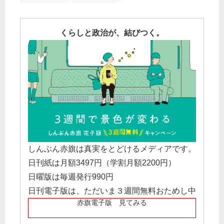
くらしと政治が、結びつく。
しんぶん赤旗は真実をとどけるメディアです。
日刊紙は月額3497円（学割月額2200円）
日曜版は毎週発行990円
日刊電子版は、ただいま３週間無料おためし中
赤旗電子版 見てみる