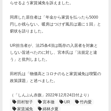
らせるよう家賃減免を訴えました。
同席した居住者は「年金から家賃を払ったら5000
円しか残らない。暖房はつけず風呂は週に１回」と
窮状を語りました。
UR担当者が、法25条4項は既存の入居者を対象と
しない旨述べたのに対し、宮本氏は「法規定と違
う」と批判しました。
田村氏は「物価高とコロナのもと家賃減免は喫緊の
政策課題」と述べました。
（「しんぶん赤旗」2022年12月24日付より）
田村智子
宮本徹
UR
竹内愛
家賃減免
綿林夕夏