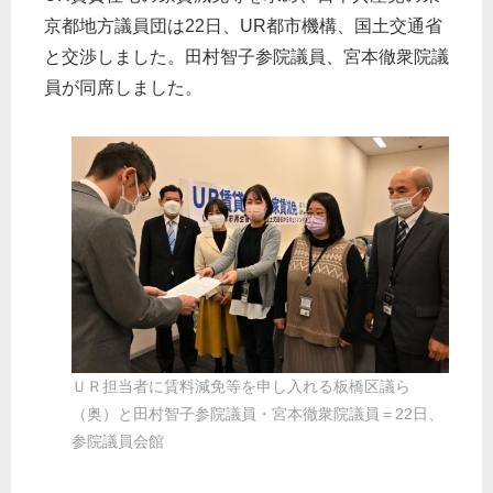
京都地方議員団は22日、UR都市機構、国土交通省
と交渉しました。田村智子参院議員、宮本徹衆院議
員が同席しました。
ＵＲ担当者に賃料減免等を申し入れる板橋区議ら
（奥）と田村智子参院議員・宮本徹衆院議員＝22日、
参院議員会館