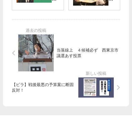
政
見
者
Ｓ
か
る
」
漏
ら
」
の
れ
「
大
言
説
核
空
葉
明
な
襲
も
回
く
・
な
避
せ
戦
当落線上 ４候補必ず 西東京市
い
」
災
議選あす投票
「
の
資
G7
声
料
広
／
セ
島
南
ン
ビ
【ビラ】戦後最悪の予算案に断固
多
タ
ジ
反対！
摩
ー
ョ
（
で
ン
定
早
」
数
乙
2
女
）
氏