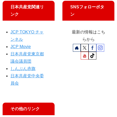
上
、
杉
山
日本共産党関連リ
SNSフォローボタ
た
添
ンク
ン
だ
拓
し
候
さ
補
JCP TOKYO チャ
最新の情報はこち
ん
が
ンネル
らから
（
懇
41
談
JCP Movie
）
日本共産党東京都
新
議会議員団
（
しんぶん赤旗
多
摩
日本共産党中央委
市
員会
・
稲
城
市
その他のリンク
）