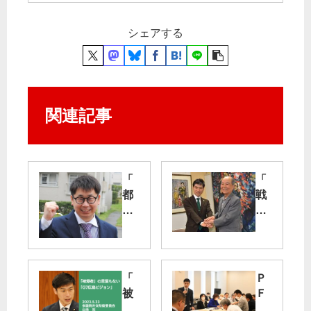
シェアする
関連記事
「
「
都
戦
議
争
選
弱
駆
者
け
の
る
視
「
Ｐ
」
点
被
Ｆ
都
で
爆
Ａ