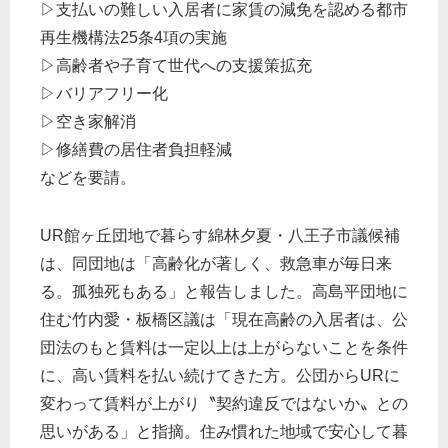
▷支払いの難しい入居者に家賃の減免を認める都市
再生機構法25条4項の実施
▷高齢者や子育て世代への支援策拡充
▷バリアフリー化
▷空き家解消
▷修繕費の居住者負担軽減
などを要請。
UR館ヶ丘団地で暮らす綿林夕夏・八王子市議候補
は、同団地は「高齢化が著しく、救急車が毎日来
る。孤独死もある」と報告しました。高島平団地に
住む竹内愛・板橋区議は「現在高齢の入居者は、公
団法のもと賃料は一定以上は上がらないことを条件
に、高い賃料を払い続けてきた方。公団からURに
変わって賃料が上がり〝契約違反ではないか〟との
思いがある」と指摘。住み慣れた地域で安心して暮