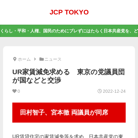
JCP TOKYO
くらし・平和・人権、国民のためにブレずにはたらく日本共産党を、ど
ホーム
ニュース
UR家賃減免求める 東京の党議員団
が国などと交渉
0
2022-12-24
田村智子、宮本徹 両議員が同席
UR賃貸住宅の家賃減免等を求め、日本共産党の東