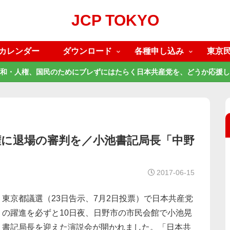
JCP TOKYO
カレンダー
ダウンロード
各種申し込み
東京
和・人権、国民のためにブレずにはたらく日本共産党を、どうか応援し
権に退場の審判を／小池書記局長「中野
2017-06-15
東京都議選（23日告示、7月2日投票）で日本共産党
の躍進を必ずと10日夜、日野市の市民会館で小池晃
書記局長を迎えた演説会が開かれました。「日本共