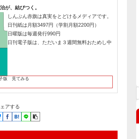
治が、結びつく。
しんぶん赤旗は真実をとどけるメディアです。
日刊紙は月額3497円（学割月額2200円）
日曜版は毎週発行990円
日刊電子版は、ただいま３週間無料おためし中
子版 見てみる
ェアする