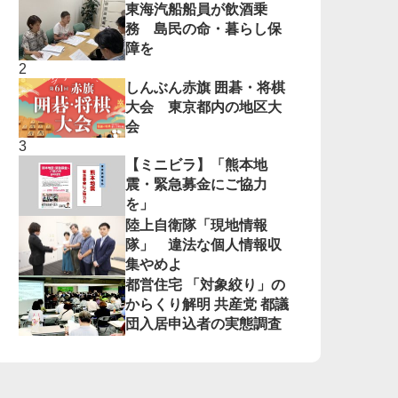
東海汽船船員が飲酒乗
務 島民の命・暮らし保
障を
しんぶん赤旗 囲碁・将棋
大会 東京都内の地区大
会
【ミニビラ】「熊本地
震・緊急募金にご協力
を」
陸上自衛隊「現地情報
隊」 違法な個人情報収
集やめよ
都営住宅 「対象絞り」の
からくり解明 共産党 都議
団入居申込者の実態調査