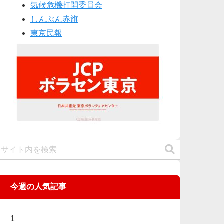
気候危機打開委員会
しんぶん赤旗
東京民報
今週の人気記事