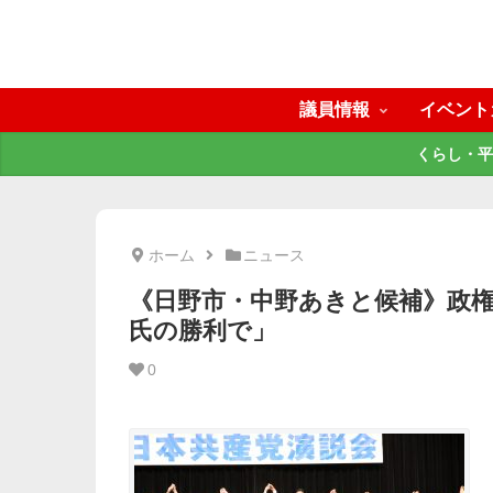
議員情報
イベント
くらし・平
ホーム
ニュース
《日野市・中野あきと候補》政
氏の勝利で」
0