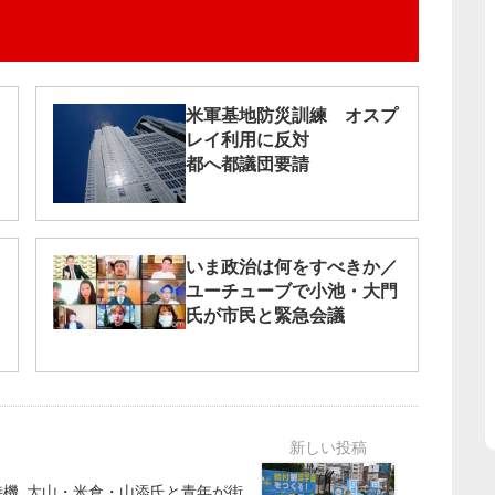
米軍基地防災訓練 オスプ
レイ利用に反対
都へ都議団要請
いま政治は何をすべきか／
ユーチューブで小池・大門
氏が市民と緊急会議
待機
大山・米倉・山添氏と青年が街