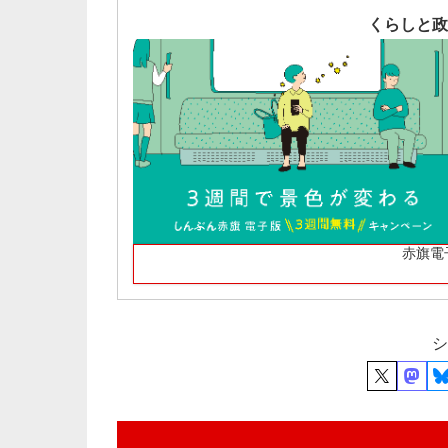
くらしと政
赤旗電
シ