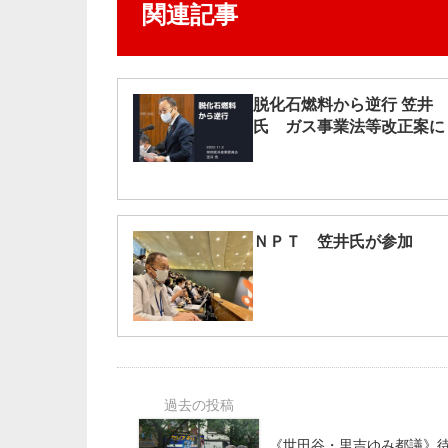
関連記事
脱化石燃料から逆行 笠井
氏 ガス事業法等改正案に
ＮＰＴ 笠井氏が参加
《世田谷・里吉ゆみ都議》