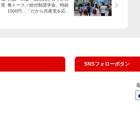
「里
角トーク／給付制奨学金、時給
1500円…「だから共産党を応
援」若者マイ訴え次々
SNSフォローボタン