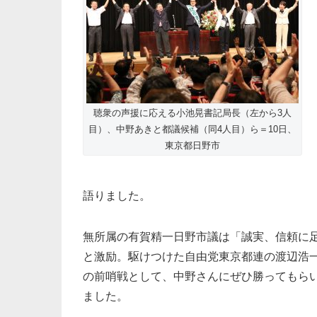
聴衆の声援に応える小池晃書記局長（左から3人
目）、中野あきと都議候補（同4人目）ら＝10日、
東京都日野市
語りました。
無所属の有賀精一日野市議は「誠実、信頼に
と激励。駆けつけた自由党東京都連の渡辺浩
の前哨戦として、中野さんにぜひ勝ってもら
ました。