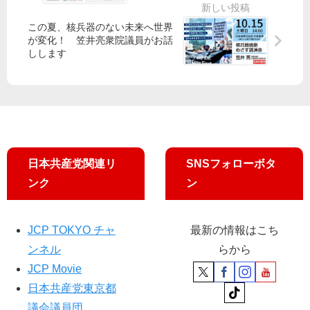
」
元
な
山
斉
）
ら
幹
この夏、核兵器のない未来へ世界
藤
北
が変化！ 笠井亮衆院議員がお話
都
事
ま
多
しします
立
長
り
摩
病
が
こ
3
院
談
都
区
独
話
議
（
法
／
が
定
化
都
傍
数
や
議
聴
3
め
会
日本共産党関連リ
SNSフォローボタ
者
）
よ”
第
ンク
ン
と
２
懇
回
談 ​
臨
JCP TOKYO チャ
最新の情報はこち
時
ンネル
らから
会
JCP Movie
閉
会
日本共産党東京都
議会議員団