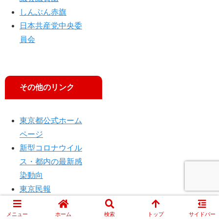
しんぶん赤旗
日本共産党中央委
員会
その他のリンク
東京都公式ホーム
ページ
新型コロナウイル
ス・都内の最新感
染動向
東京民報
メニュー
ホーム
検索
トップ
サイドバー
© 2014 JCP TOKYO.