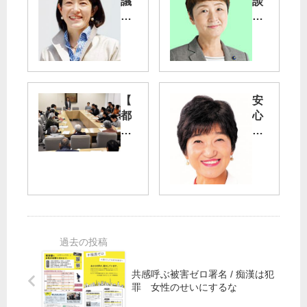
議
談
会
話
前
》
で
豊
市
洲
民
移
ら
転
【
安
宣
に
都
心
伝
道
議
の
“新
理
会
住
型
な
】
環
コ
し
「
境
ロ
不
へ
ナ
共
登
／
対
産
校
田
策
党
深
中
充
都
刻
と
実
議
な
も
さ
団
共感呼ぶ被害ゼロ署名 / 痴漢は犯
実
子
罪 女性のせいにするな
せ
・
態
（
る
大