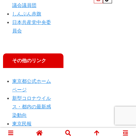
率
ん
議会議員団
６
に
割
聞
しんぶん赤旗
超
く
日本共産党中央委
員会
その他のリンク
東京都公式ホーム
ページ
新型コロナウイル
ス・都内の最新感
染動向
東京民報