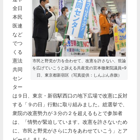
全日
本民
医連
など
でつ
くる
憲法
市民と野党が力を合わせて、改憲を許さない、世論
を広げていこうと訴える共産党の宮本徹衆院議員=9
共同
日、東京都新宿区（写真提供：しんぶん赤旗）
セン
ター
は９日、東京・新宿駅西口の地下広場で改憲に反対
する「９の日」行動に取り組みました。総選挙で、
衆院の改憲勢力が３分の２を超えるもとで参加者
は、「情勢が緊迫しています。改憲を許さないため
に、市民と野党がさらに力をあわせていこう」とア
ピールしました。