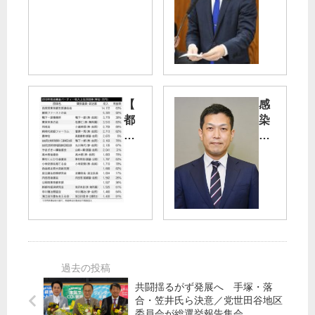
厚
会
い
議
社
】
会
４
を
０
つ
フ
く
ィ
【
感
ろ
ー
都
染
う
ト
選
抑
コ
管
制
笠
ン
発
・
井
テ
表
病
亮
ナ
の
床
衆
車
政
増
院
緩
治
へ
議
和
資
支
員
山
金
援
・
添
】
を
東
拓
共闘揺るがず発展へ 手塚・落
自
／
京
議
合・笠井氏ら決意／党世田谷地区
公
医
比
員
委員会が総選挙報告集会