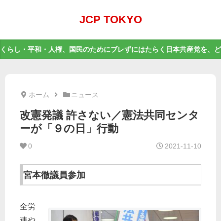
JCP TOKYO
くらし・平和・人権、国民のためにブレずにはたらく日本共産党を、ど
ホーム
ニュース
改憲発議 許さない／憲法共同センタ
ーが「９の日」行動
0
2021-11-10
宮本徹議員参加
全労
連や