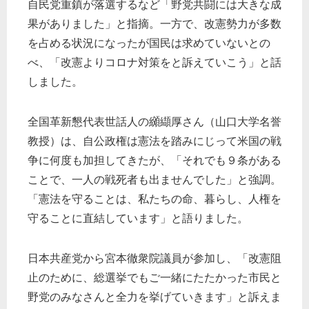
自民党重鎮が落選するなど「野党共闘には大きな成
果がありました」と指摘。一方で、改憲勢力が多数
を占める状況になったが国民は求めていないとの
べ、「改憲よりコロナ対策をと訴えていこう」と話
しました。
全国革新懇代表世話人の纐纈厚さん（山口大学名誉
教授）は、自公政権は憲法を踏みにじって米国の戦
争に何度も加担してきたが、「それでも９条がある
ことで、一人の戦死者も出ませんでした」と強調。
「憲法を守ることは、私たちの命、暮らし、人権を
守ることに直結しています」と語りました。
日本共産党から宮本徹衆院議員が参加し、「改憲阻
止のために、総選挙でもご一緒にたたかった市民と
野党のみなさんと全力を挙げていきます」と訴えま