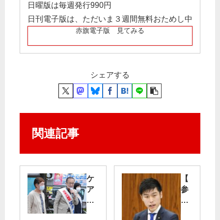
日曜版は毎週発行990円
日刊電子版は、ただいま３週間無料おためし中
赤旗電子版 見てみる
シェアする
関連記事
ケ
【
ア
参
に
院
手
本