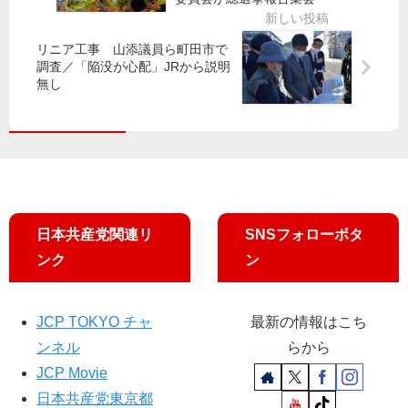
政
師
例
「
治
・
候
交
家
日
リニア工事 山添議員ら町田市で
補
通
調査／「陥没が心配」JRから説明
ら
本
ら
安
無し
ガ
共
が
全
ッ
産
訴
後
ポ
党
え
退
リ
衆
す
／
院
る
パ
東
」
ー
京
テ
比
日本共産党関連リ
SNSフォローボタ
ィ
例
ンク
ン
ー
候
収
補
入
谷
JCP TOKYO チャ
最新の情報はこち
最
川
ンネル
らから
多
智
利
行
JCP Movie
益
さ
日本共産党東京都