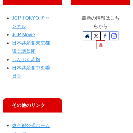
声
を
届
JCP TOKYO チャ
最新の情報はこち
け
ンネル
らから
ま
す
JCP Movie
」
日本共産党東京都
議会議員団
しんぶん赤旗
日本共産党中央委
員会
その他のリンク
東京都公式ホーム