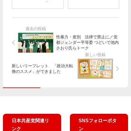
団
つ
長
都
】
り
選
議
都
行
団
議
動
酒
期
「
井
緊
末
汚
性暴力・差別 法律で禁止に／党
候
急
手
染
都ジェンダー平等委 つどいで池内
補
の
当
残
さおり氏らトーク
第
要
据
る
一
請
え
豊
声
新しいリーフレット 「政治大転
置
洲
換のススメ」ができました
き
新
を
市
提
場
案
に
反
対
都
民
日本共産党関連リ
SNSフォローボタ
の
ンク
ン