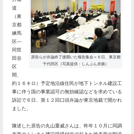
道
（東
京都
練馬
区―
同世
原告らが弁論終了後開いた報告集会＝６日、東京都
田谷
千代田区（写真提供：しんぶん赤旗）
区
間、
約１６キロ）予定地沿線住民が地下トンネル建設工
事に伴う国の事業認可の無効確認などを求めている
訴訟で６日、第１２回口頭弁論が東京地裁で開かれ
ました。
陳述した原告の丸山重威さんは、昨年１０月に同調