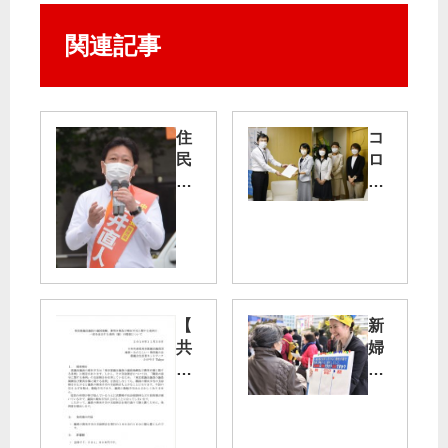
関連記事
住
コ
民
ロ
優
ナ
先
医
区
療
政
体
前
制
進
強
へ
化
【
新
東
を
共
婦
京
都
産
人
・
に
党
ひ
中
共
都
な
野
産
議
ま
区
党