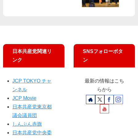
山
党
京
補
都
、
・
表
議
賛
東
明
必
同
村
勝
呼
山
訴
び
】
え
か
け
日本共産党関連リ
SNSフォローボタ
ンク
ン
JCP TOKYO チャ
最新の情報はこち
ンネル
らから
JCP Movie
日本共産党東京都
議会議員団
しんぶん赤旗
日本共産党中央委