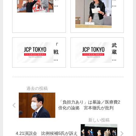
動
議
か
会
す
委
宝
】
の
マ
議
タ
席
ニ
「
武
／
テ
戦
蔵
新
ィ
争
野
宿
ー
法
市
区
パ
案
議
で
ス
」
補
小
条
反
選
池
例
対
書
案
沖
「負担力あり」は暴論／医療費2
記
否
各
田
倍化の論拠 宮本徹氏が批判
局
決
地
氏
長
／
で
が
、
共
【
立
大
産
東
候
4.21演説会 比例候補5氏が訴え