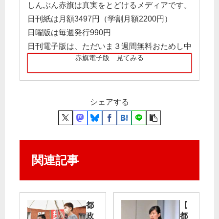
しんぶん赤旗は真実をとどけるメディアです。
日刊紙は月額3497円（学割月額2200円）
日曜版は毎週発行990円
日刊電子版は、ただいま３週間無料おためし中
赤旗電子版 見てみる
シェアする
関連記事
都
【
政
都