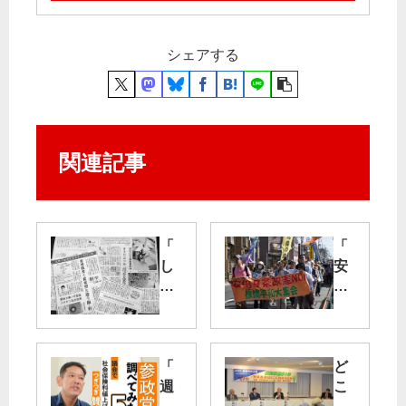
シェアする
関連記事
「
「
し
安
ん
倍
ぶ
９
ん
条
赤
改
旗
憲
「
ど
」
ノ
週
こ
こ
ー