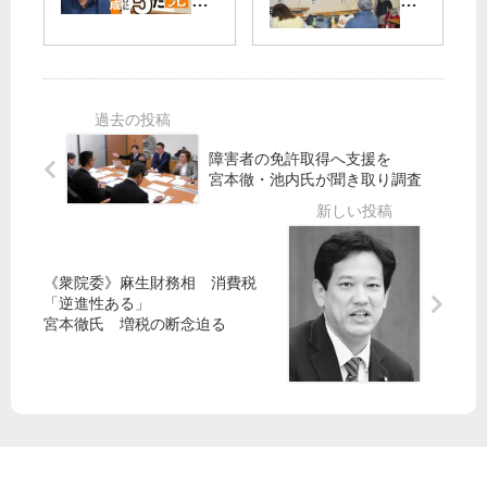
刊
に
ん
」
宮
向
な
市
本
か
魅
民
徹
う
力
と
」
舛
も
野
第
添
（
党
4
都
障害者の免許取得へ支援を
６
が
５
政
宮本徹・池内氏が聞き取り調査
）
板
回
革
読
橋
が
新
者
大
公
都
の
集
開
政
《衆院委》麻生財務相 消費税
広
会
さ
の
「逆進性ある」
場
れ
会
宮本徹氏 増税の断念迫る
ま
が
し
シ
た
ン
。
ポ
ジ
ウ
ム