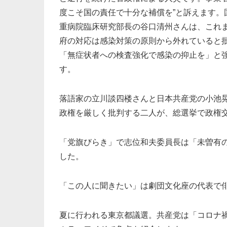
度こそ国の責任で十分な補償を”と訴えます。
重病院臨床研究部長の谷口清州さんは、これ
府の対応は感染対策の原則から外れていると
「無症状者への検査強化で感染の抑止を」と
す。
落語家の立川談四楼さんと日本共産党の小池
政権を厳しく批判する二人が、総選挙で政権
「党旗びらき」で志位和夫委員長は「未曽有
した。
「この人に聞きたい」は劇団文化座の代表で
夏に行われる東京都議選。共産党は「コロナ