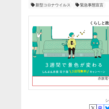
新型コロナウイルス
緊急事態宣言
くらしと政
赤旗電
シ