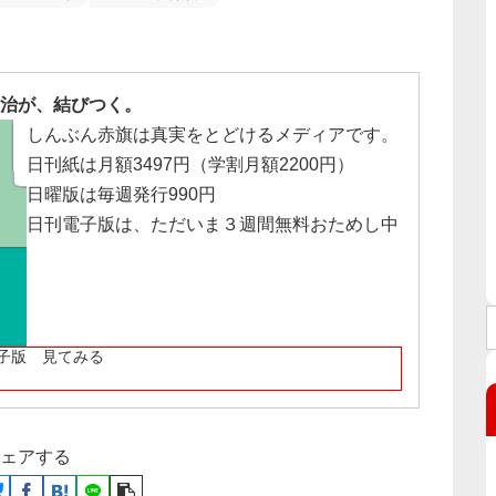
治が、結びつく。
しんぶん赤旗は真実をとどけるメディアです。
日刊紙は月額3497円（学割月額2200円）
日曜版は毎週発行990円
日刊電子版は、ただいま３週間無料おためし中
子版 見てみる
ェアする