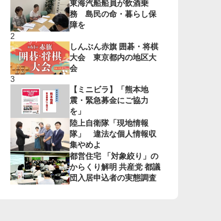
東海汽船船員が飲酒乗
務 島民の命・暮らし保
障を
しんぶん赤旗 囲碁・将棋
大会 東京都内の地区大
会
【ミニビラ】「熊本地
震・緊急募金にご協力
を」
陸上自衛隊「現地情報
隊」 違法な個人情報収
集やめよ
都営住宅 「対象絞り」の
からくり解明 共産党 都議
団入居申込者の実態調査