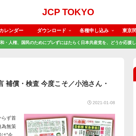
JCP TOKYO
カレンダー
ダウンロード
各種申し込み
東京
和・人権、国民のためにブレずにはたらく日本共産党を、どうか応援し
言 補償・検査 今度こそ／小池さん・
2021-01-08
からず首
無為無策
は“今