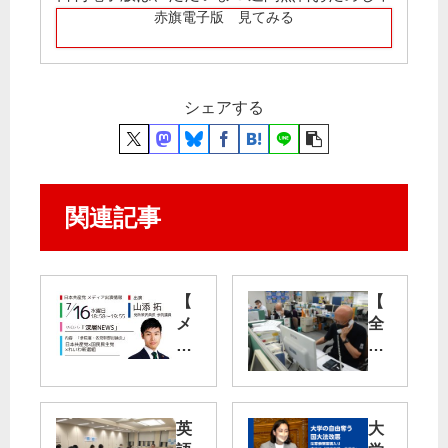
赤旗電子版 見てみる
シェアする
関連記事
【
【
メ
全
デ
国
ィ
コ
ア
ロ
出
ナ
英
大
演
相