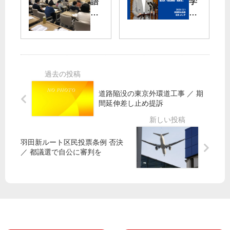
語
学
】
談
ス
の
7/1
会
ピ
自
6
】
ー
由
（
「
キ
奪
水
仕
ン
う
）
事
グ
国
山
減
テ
大
添
っ
ス
法
道路陥没の東京外環道工事 ／ 期
拓
て
ト
改
間延伸差し止め提訴
政
限
悪
策
界
都
委
だ
立
吉
員
」
羽田新ルート区民投票条例 否決
高
良
長
／
／ 都議選で自公に審判を
入
氏
・
宇
試
「
参
都
に
徹
院
宮
使
底
議
健
う
審
員
児
な
議
が
さ
・
、
ん