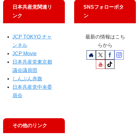
廃
BS
も
日本共産党関連リ
SNSフォローボタ
案
日
参
ンク
ン
を
テ
加
」
レ
「
JCP TOKYO チャ
最新の情報はこち
深
ンネル
らから
層
JCP Movie
NE
W
日本共産党東京都
S
議会議員団
」
しんぶん赤旗
に
日本共産党中央委
出
員会
演
し
ま
す
その他のリンク