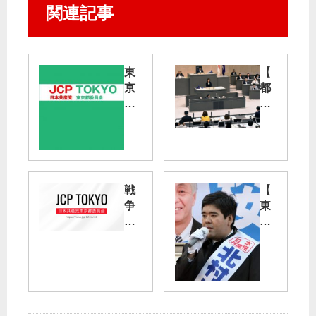
関連記事
東
【
京
都
・
議
三
会
多
代
摩
表
で
質
新
問
戦
【
署
】
争
東
名
と
法
久
ス
や
廃
留
タ
英
止
米
ー
津
、
市
ト
子
憲
長
集
都
法
・
会
議
守
市