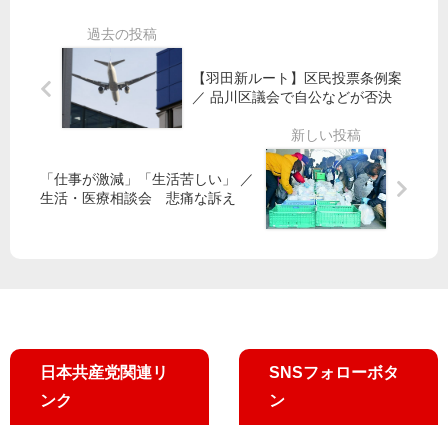
／
羽
ろ
議
改
田
う
補
憲
新
共
選
発
ル
【羽田新ルート】区民投票条例案
産
】
議
ー
／ 品川区議会で自公などが否決
党
あ
阻
ト
都
す
止
撤
委
投
へ
回
が
票
「仕事が激減」「生活苦しい」 ／
交
を
協
市
生活・医療相談会 悲痛な訴え
流
／
力
民
「
訴
が
多
え
主
く
役
の
へ
問
転
題
換
未
を
日本共産党関連リ
SNSフォローボタ
解
ンク
ン
決
」