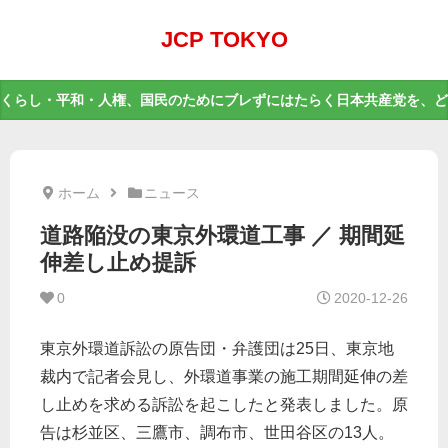
JCP TOKYO
くらし・平和・人権、国民のためにブレずにはたらく日本共産党を、ど
ホーム
ニュース
道路陥没の東京外環道工事 ／ 期間延
伸差し止め提訴
0
2020-12-26
東京外環道訴訟の原告団・弁護団は25日、東京地
裁内で記者会見し、外環道事業の施工期間延伸の差
し止めを求める訴訟を起こしたと発表しました。原
告は杉並区、三鷹市、調布市、世田谷区の13人。