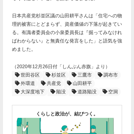
日本共産党杉並区議の山田耕平さんは「住宅への物
理的被害にとどまらず、資産価値の下落が起きてい
る。有識者委員会の小泉委員長は『掘ってみなけれ
ばわからない』と無責任な発言をした」と語気を強
めました。
（2020年12月26日付「しんぶん赤旗」より）
世田谷区
杉並区
三鷹市
調布市
外環道
共産党
山田耕平
大深度地下
陥没
道路陥没
空洞
くらしと政治が、結びつく。