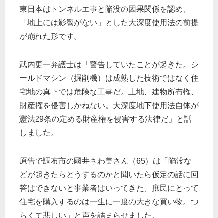
東日本はトンネルエ事と陥没の因果関係を認め、
「地上には影響がない」とした大深度使用法の前提
が崩れた形です。
武内更一弁護士は「警告していたことが起きた。シ
ールドマシン（掘削機）は成熟した技術ではなく住
宅地の真下では危険な工事だ。土地、建物所有権、
財産権を侵害しかねない。大深度地下使用法自体が
憲法29条の定める財産権を侵害する法律だ」と話
しました。
原告で調布市の國井さわ美さん（65）は「陥没な
どが起きたらどうするのかと聞いたら仮定の話に回
答はできないと事業者はいってきた。庶民にとって
住宅を購入するのは一生に一度の大きな買い物。つ
らくて悲しい」と声を詰まらせました。