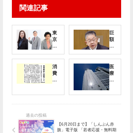
関連記事
東
巨
京
額
・
損
３
失
市
長
政
消
医
選
府
費
療
で
の
税
体
候
責
恒
制
補
任
久
強
発
重
減
化
表
大
税
を
こ
要
そ
請
【6月20日まで】「しんぶん赤
旗」電子版 「若者応援・無料期