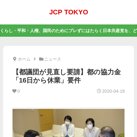
JCP TOKYO
くらし・平和・人権、国民のためにブレずにはたらく日本共産党を、ど
ホーム
ニュース
【都議団が見直し要請】都の協力金
「16日から休業」要件
0
2020-04-18