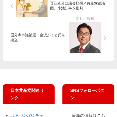
留
上
専決処分は議会軽視／共産党都議
う
京
米
／
団、小池知事を批判
都
市
東
東
委
議
京
京
員
補
・
・
会
選
港
世
が
国分寺市議補選 金沢がくと氏を
区
田
３
擁立
議
民
谷
氏
席
が
宣
を
を
中
伝
発
継
止
表
承
訴
え
日本共産党関連リ
SNSフォローボタ
ンク
ン
JCP TOKYO チャ
最新の情報はこち