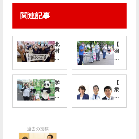
関連記事
北
【
村
羽
の
田
り
新
子
ル
氏
ー
学
【
ト
費
衆
得
】
負
院
票
騒
担
小
４
音
軽
選
割
減
挙
想
さ
区
東
像
せ
】
久
以
よ
東