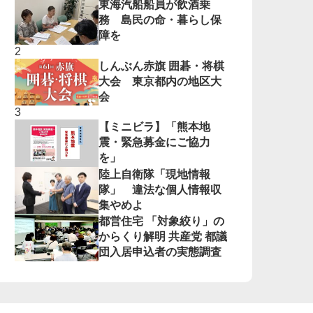
東海汽船船員が飲酒乗
務 島民の命・暮らし保
障を
しんぶん赤旗 囲碁・将棋
大会 東京都内の地区大
会
【ミニビラ】「熊本地
震・緊急募金にご協力
を」
陸上自衛隊「現地情報
隊」 違法な個人情報収
集やめよ
都営住宅 「対象絞り」の
からくり解明 共産党 都議
団入居申込者の実態調査