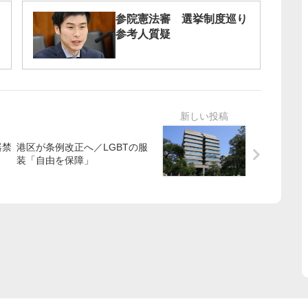
参院憲法審 選挙制度巡り
参考人質疑
器禁
港区が条例改正へ／LGBTの服
装「自由を保障」