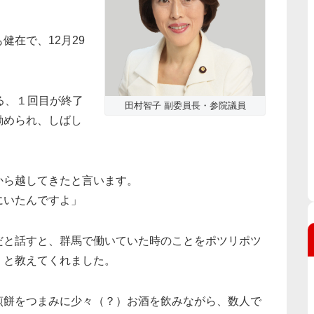
健在で、12月29
る、１回目が終了
田村智子 副委員長・参院議員
勧められ、しばし
から越してきたと言います。
にいたんですよ」
だと話すと、群馬で働いていた時のことをポツリポツ
」と教えてくれました。
煎餅をつまみに少々（？）お酒を飲みながら、数人で