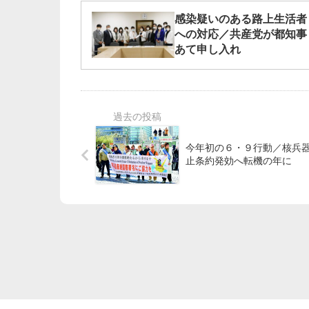
感染疑いのある路上生活者
への対応／共産党が都知事
あて申し入れ
今年初の６・９行動／核兵
止条約発効へ転機の年に