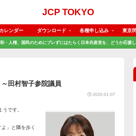
JCP TOKYO
カレンダー
ダウンロード
各種申し込み
東京
和・人権、国民のためにブレずにはたらく日本共産党を、どうか応援し
。～田村智子参院議員
2020-01-07
ようです。
すよ」と隣を歩く