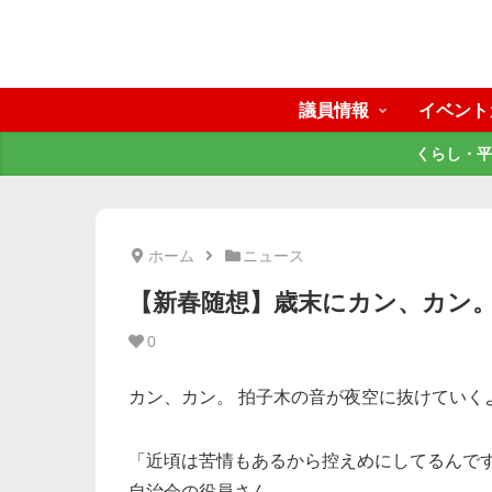
議員情報
イベント
くらし・平
ホーム
ニュース
【新春随想】歳末にカン、カン
0
カン、カン。 拍子木の音が夜空に抜けていく
「近頃は苦情もあるから控えめにしてるんで
自治会の役員さん。