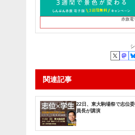
赤旗電
シ
関連記事
22日、東大駒場祭で志位委
員長が講演