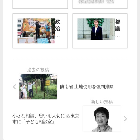
実
報
に
】
向
5
政
都
き
月
治
議
合
26
動
選
え
日
か
２
全
号
す
０
労
の
「
２
連
ご
欠
５
・
紹
か
希
東
介
せ
望
京
ぬ
の
防衛省 土地使用を強制排除
地
議
都
評
席
政
」
に
労
共
働
小さな相談、思いを大切に 西東京
産
争
市に「子ども相談室」
党
議
「
の
比