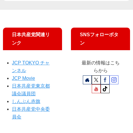
支
例
援
百
総
万
行
で
動
山
日本共産党関連リ
SNSフォローボタ
添
ンク
ン
再
選
必
JCP TOKYO チャ
最新の情報はこち
ず
ンネル
らから
」
JCP Movie
日本共産党東京都
議会議員団
しんぶん赤旗
日本共産党中央委
員会