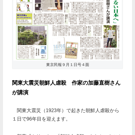
東京民報９月１日号４面
関東大震災朝鮮人虐殺 作家の加藤直樹さん
が講演
関東大震災（1923年）で起きた朝鮮人虐殺から
１日で96年目を迎えます。