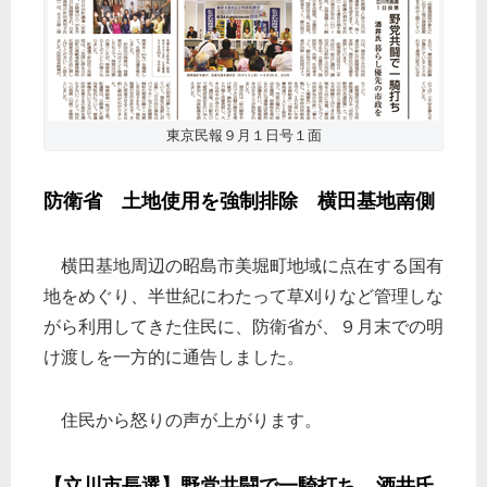
東京民報９月１日号１面
防衛省 土地使用を強制排除 横田基地南側
横田基地周辺の昭島市美堀町地域に点在する国有
地をめぐり、半世紀にわたって草刈りなど管理しな
がら利用してきた住民に、防衛省が、９月末での明
け渡しを一方的に通告しました。
住民から怒りの声が上がります。
【立川市長選】野党共闘で一騎打ち 酒井氏