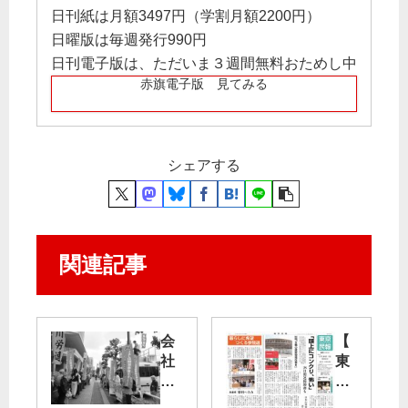
日刊紙は月額3497円（学割月額2200円）
日曜版は毎週発行990円
日刊電子版は、ただいま３週間無料おためし中
赤旗電子版 見てみる
シェアする
関連記事
会
【
社
東
は
京
誠
民