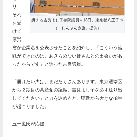
り、
それ
訴える吉良よし子参院議員＝18日、東京都八王子市
を受
（「しんぶん赤旗」提供）
けて
厚労
省が企業名を公表させたことを紹介し、「こういう論
戦ができたのは、あきらめない皆さんとの出会いがあ
ったからです」と語った吉良議員。
「届けたい声は、まだたくさんあります。東京選挙区
から２期目の共産党の議席、吉良よし子を必ず送り出
してください」と力を込めると、聴衆から大きな拍手
が起こりました。
五十嵐氏が応援