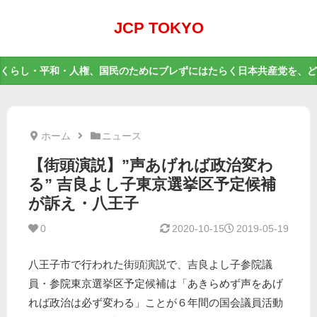
JCP TOKYO
くらし・平和・人権、国民のためにブレずにはたらく日本共産党を、ど
ホーム
ニュース
【街頭演説】”声あげれば政治変わ
る” 吉良よし子東京選挙区予定候補
が訴え・八王子
0
2020-10-15
2019-05-19
八王子市で行われた街頭演説で、吉良よし子参院議
員・参院東京選挙区予定候補は「あきらめず声をあげ
れば政治は必ず変わる」ことが６年間の国会議員活動