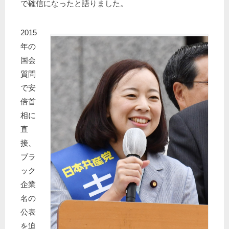
で確信になったと語りました。
2015
年の
国会
質問
で安
倍首
相に
直
接、
ブラ
ック
企業
名の
公表
を迫