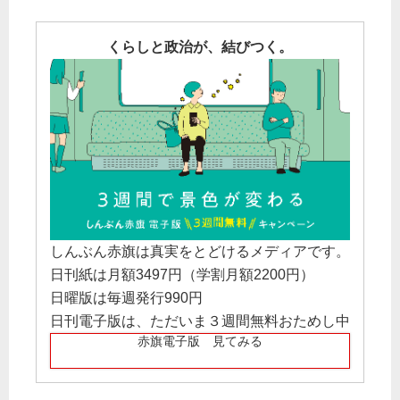
くらしと政治が、結びつく。
しんぶん赤旗は真実をとどけるメディアです。
日刊紙は月額3497円（学割月額2200円）
日曜版は毎週発行990円
日刊電子版は、ただいま３週間無料おためし中
赤旗電子版 見てみる