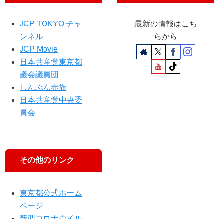
報
告
JCP TOKYO チャ
最新の情報はこち
ンネル
らから
JCP Movie
日本共産党東京都
議会議員団
しんぶん赤旗
日本共産党中央委
員会
その他のリンク
東京都公式ホーム
ページ
新型コロナウイル