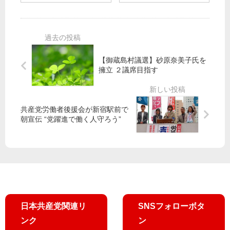
飲
区
中
０
食
党
止
日
業
演
す
号
分
説
べ
】
会
会
き
イ
【御蔵島村議選】砂原奈美子氏を
が
／
ラ
擁立 ２議席目指す
あ
田
東
ク
す
村
京
帰
21
参
・
還
日
院
共産党労働者後援会が新宿駅前で
品
米
電
議
朝宣伝 “党躍進で働く人守ろう”
川
兵
話
員
が
相
が
学
語
談
決
習
る
を
意
会
戦
開
で
場
催
山
の
添
リ
日本共産党関連リ
SNSフォローボタ
氏
ア
ンク
ン
が
ル