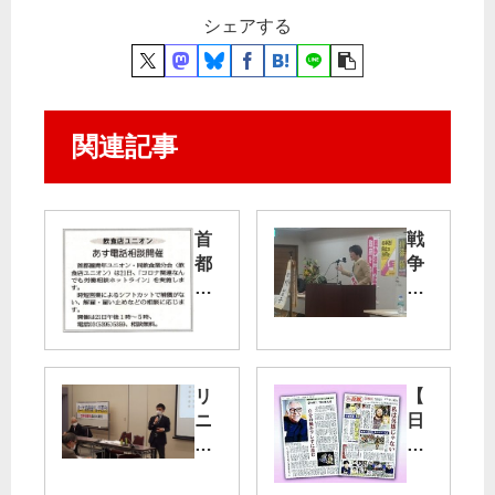
シェアする
関連記事
首
戦
都
争
圏
法
青
廃
年
止
ユ
党
ニ
躍
リ
【
オ
進
ニ
日
ン
で
ア
曜
・
台
建
版
同
東
設
１