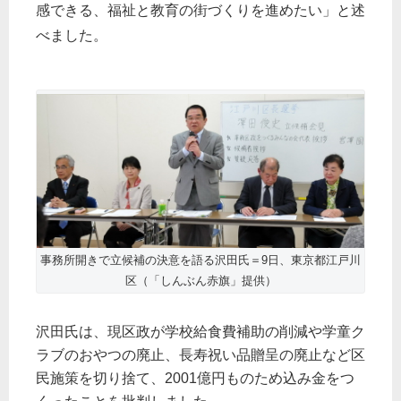
感できる、福祉と教育の街づくりを進めたい」と述
べました。
事務所開きで立候補の決意を語る沢田氏＝9日、東京都江戸川
区（「しんぶん赤旗」提供）
沢田氏は、現区政が学校給食費補助の削減や学童ク
ラブのおやつの廃止、長寿祝い品贈呈の廃止など区
民施策を切り捨て、2001億円ものため込み金をつ