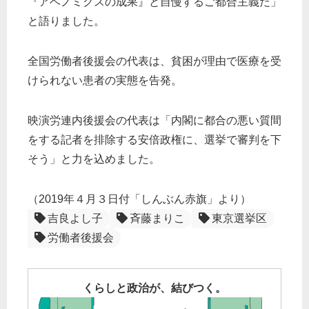
『アベノミクスの成果』と自慢するご都合主義だ」
と語りました。
全国労働者後援会の代表は、貧困が理由で医療を受
けられない患者の実態を告発。
映演労連内後援会の代表は「内閣に都合の悪い質間
をする記者を排除する安倍政権に、選挙で審判を下
そう」と力を込めました。
（2019年４月３日付「しんぶん赤旗」より）
吉良よし子
斉藤まりこ
東京選挙区
労働者後援会
くらしと政治が、結びつく。