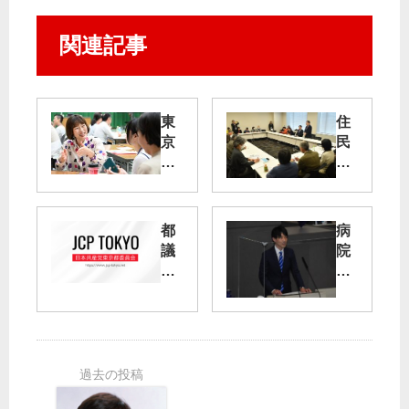
関連記事
東
住
京
民
ウ
ら
ィ
が
メ
国
ン
交
都
病
ズ
省
議
院
ミ
と
会
独
ー
交
、
法
テ
渉
２
化
ィ
“羽
８
ン
田
日
理
グ
新
に
由
ル
開
は
11
ー