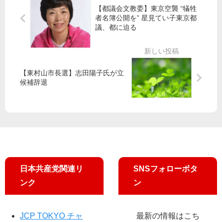
会
破
人
ト
【都議会文教委】東京空襲 “犠牲
共
綻
者名簿公開を” 星見てい子東京都
入
は
産
／
議、都に迫る ​
党
危
党
都
険”
は
議
／
都
会
小
政
閉
【東村山市長選】志田陽子氏が立
池
改
会
候補辞退
晃
革
書
特
池
記
別
川
局
委
都
長
員
議
、
会
が
山
を
討
添
提
論
日本共産党関連リ
SNSフォローボタ
拓
案
議
ンク
ン
員
ら
参
JCP TOKYO チャ
最新の情報はこち