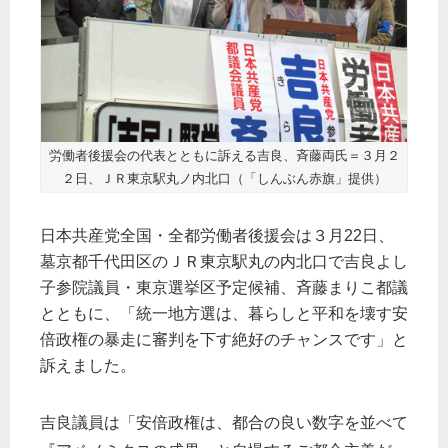
労働者後援会の代表とともに訴える吉良、斉藤両氏＝３月２
２日、ＪＲ東京駅丸ノ内北口（「しんぶん赤旗」提供）
日本共産党全国・全都労働者後援会は３月22日、
墓京都千代田区のＪＲ東京駅丸の内北口で吉良よし
子参院議員・東京選挙区予定候補、斉藤まりこ都議
とともに、「統一地方選は、暮らしと平和を壊す安
倍政権の暴走に審判を下す絶好のチャンスです」と
訴えました。
吉良議員は「安倍政権は、都合の良い数字を並べて