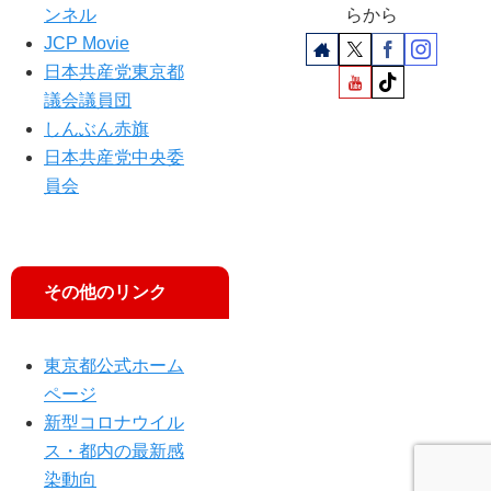
加
ンネル
らから
JCP Movie
日本共産党東京都
議会議員団
しんぶん赤旗
日本共産党中央委
員会
その他のリンク
東京都公式ホーム
ページ
新型コロナウイル
ス・都内の最新感
染動向