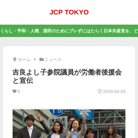
JCP TOKYO
くらし・平和・人権、国民のためにブレずにはたらく日本共産党を、ど
ホーム
ニュース
吉良よし子参院議員が労働者後援会
と宣伝
0
2019-04-03