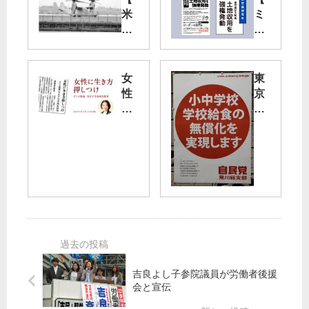
米
ミ
軍
ニ
横
ビ
田
ラ
基
】
女
東
地
東
性
京
】
京
に
・
オ
都
生
荒
ス
が
き
川
プ
、
方
区
レ
土
押
の
イ
地
し
学
離
収
つ
校
着
用
け
給
陸
を
食
84
強
完
0
権
全
回
発
吉良よし子参院議員が労働者後援
無
会と宣伝
銃
動
償
口
化