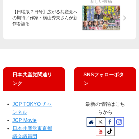
を
自
む
【日曜版７日号】広がる共産党へ
民
き
の期待／作家・横山秀夫さんが新
ポ
作を語る
出
ス
し
タ
／
ー
昨
に
年
疑
10
問
月
の
か
声
日本共産党関連リ
SNSフォローボタ
ら
ンク
ン
１
年
間
JCP TOKYO チャ
最新の情報はこち
ンネル
らから
JCP Movie
日本共産党東京都
議会議員団