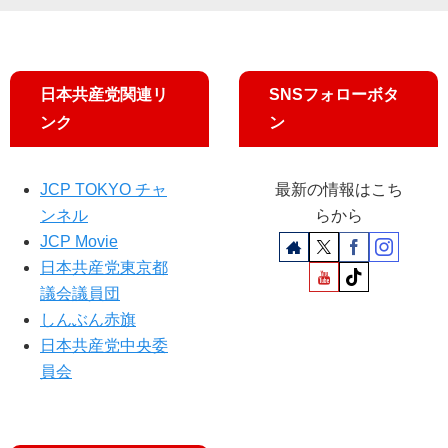
緊
熱
急
く
募
、
金
真
日本共産党関連リ
SNSフォローボタ
」
実
ンク
ン
に
一
ご
路
協
JCP TOKYO チャ
最新の情報はこち
力
く
ンネル
らから
だ
JCP Movie
さ
日本共産党東京都
い
議会議員団
しんぶん赤旗
日本共産党中央委
員会