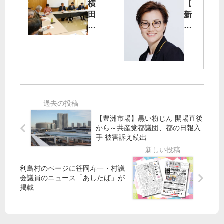
挙
内
横
【
戦
国
田
新
を
保
基
春
た
料
地
随
た
試
の
想
か
算
危
】
う
険
池
日
１
知
内
本
人
っ
さ
共
当
て
お
産
た
り
【豊洲市場】黒い粉じん 開場直後
党
り
衆
から～共産党都議団、都の日報入
を
６
院
手 被害訴え続出
さ
．
東
さ
６
京
え
％
利島村のページに笹岡寿一・村議
比
る
増
会議員のニュース「あしたば」が
例
掲載
た
に
候
め
も
補
、
／
「
心