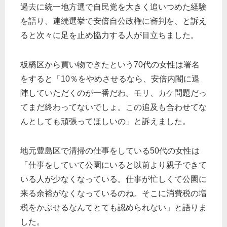
過去に統一地方選で自民党を大きく追いつめた経験
を語り、連続選挙で安倍自公政権に審判を、と訴え
ると次々に足を止め協力する人が目立ちました。
板橋区から買い物できたという70代の女性は署名
をすると「10％をやめさせるなら、安倍内閣に退
陣していただくのが一番だわ。モリ、カケ問題だっ
てまだ終わってないでしょ。この追及も合わせてな
んとしても頑張ってほしいの」と訴えました。
地元豊島区で清掃の仕事をしている50代の女性は
「仕事をしていて公園にいると以前より親子できて
いる人が少なくなっている。仕事が忙しくて公園に
来る余裕がなくなっているのね。そこに消費税の増
税をかぶせるなんてとても認められない」と語りま
した。