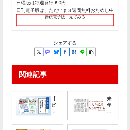
日曜版は毎週発行990円
日刊電子版は、ただいま３週間無料おためし中
赤旗電子版 見てみる
シェアする
関連記事
【
来
ビ
年
ラ
度
】
の
選
都