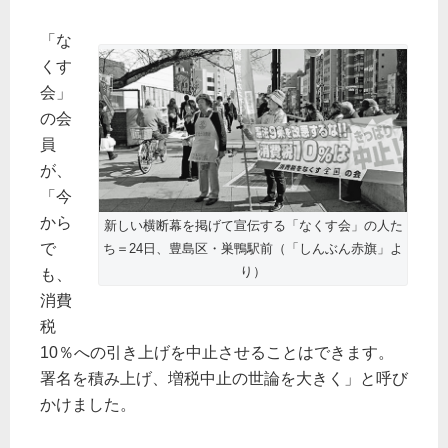
「な
くす
会」
の会
員
が、
「今
から
新しい横断幕を掲げて宣伝する「なくす会」の人た
で
ち＝24日、豊島区・巣鴨駅前（「しんぶん赤旗」よ
り）
も、
消費
税
10％への引き上げを中止させることはできます。
署名を積み上げ、増税中止の世論を大きく」と呼び
かけました。