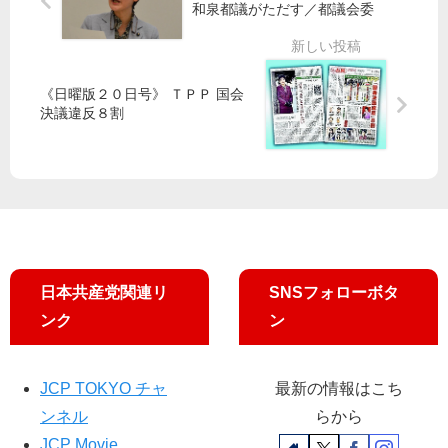
和泉都議がただす／都議会委
／
「
め
示
新
障
る
宿
害
と
あ
駅
児
言
る
《日曜版２０日号》 ＴＰＰ 国会
西
学
わ
が
決議違反８割
口
校
な
精
で
つ
い
一
学
く
小
氏
者
れ
池
訴
・
」
知
え
文
都
事
化
議
人
会
日本共産党関連リ
SNSフォローボタ
ら
開
ンク
ン
宣
会
伝
日
行
JCP TOKYO チャ
最新の情報はこち
動
ンネル
らから
JCP Movie