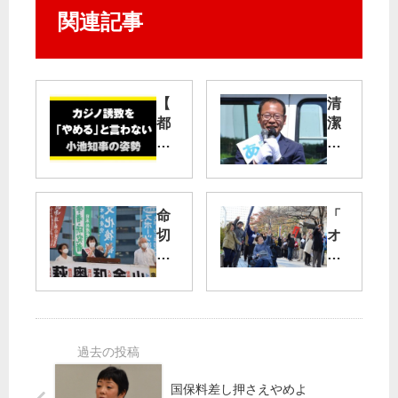
関連記事
【
清
都
潔
議
市
団
政
ム
に
ー
変
命
「
ビ
え
切
オ
ー
よ
り
ス
】
う
捨
プ
カ
／
て
レ
ジ
日
政
イ
ノ
野
治
来
誘
市
転
る
致
長
換
な
を
選
国保料差し押さえやめよ
へ
」
や
告