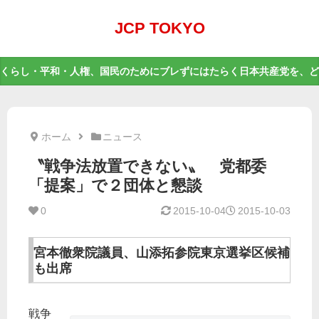
JCP TOKYO
くらし・平和・人権、国民のためにブレずにはたらく日本共産党を、ど
ホーム
ニュース
〝戦争法放置できない〟 党都委
「提案」で２団体と懇談
0
2015-10-04
2015-10-03
宮本徹衆院議員、山添拓参院東京選挙区候補
も出席
戦争