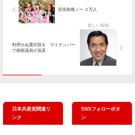
発
小
智
安倍政権ノー ２万人
表
池
子
晃
参
東
副
院
京
委
議
ブ
員
員
ロ
長
と
利用せぬ選択肢を マイナンバー
ッ
が
党
で徳留議員が追及
ク
演
都
か
説
議
ら
１
気
０
象
氏
庁
か
ら
日本共産党関連リ
SNSフォローボタ
聞
き
ンク
ン
取
り