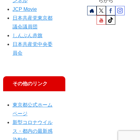
ンネル
らから
だ
JCP Movie
ち
に
日本共産党東京都
調
議会議員団
査
しんぶん赤旗
・
日本共産党中央委
対
策
員会
を”
その他のリンク
東京都公式ホーム
ページ
新型コロナウイル
ス・都内の最新感
染動向