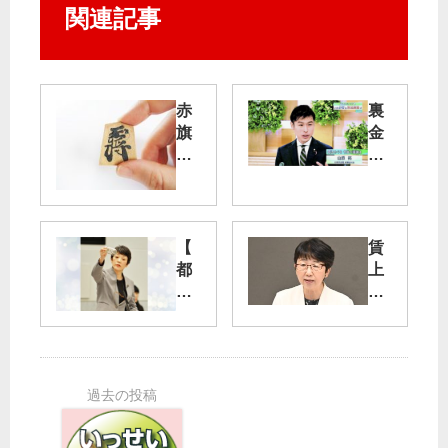
関連記事
赤
裏
旗
金
名
議
人
員
戦
が
全
改
国
憲
【
賃
大
語
都
上
会
る
議
げ
な
会
直
11
予
接
月
算
支
9
特
援
・
別
を
10
委
日
】
都