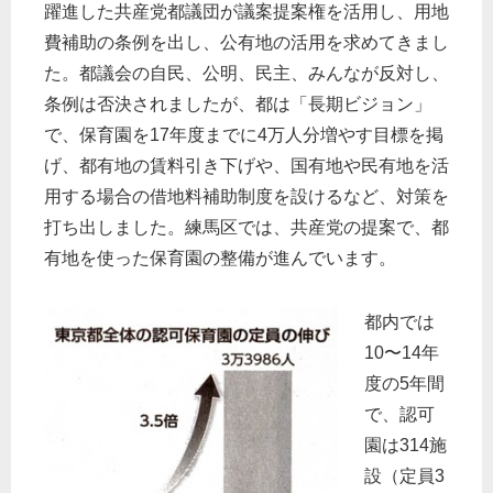
躍進した共産党都議団が議案提案権を活用し、用地
費補助の条例を出し、公有地の活用を求めてきまし
た。都議会の自民、公明、民主、みんなが反対し、
条例は否決されましたが、都は「長期ビジョン」
で、保育園を17年度までに4万人分増やす目標を掲
げ、都有地の賃料引き下げや、国有地や民有地を活
用する場合の借地料補助制度を設けるなど、対策を
打ち出しました。練馬区では、共産党の提案で、都
有地を使った保育園の整備が進んでいます。
都内では
10〜14年
度の5年間
で、認可
園は314施
設（定員3