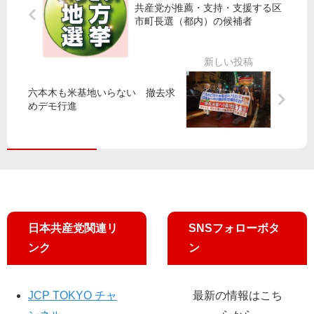
共産党が推薦・支持・支援する区
和
議
市町長選（都内）の候補者
泉
会
な
代
お
表
み
質
都
問
六本木も米基地いらない 撤去求
めデモ行進
議
で
“豊
里
洲
吉
市
氏
場
の
重
金
日本共産党関連リ
SNSフォローボタ
属
粉
ンク
ン
じ
ん
、
JCP TOKYO チャ
最新の情報はこち
た