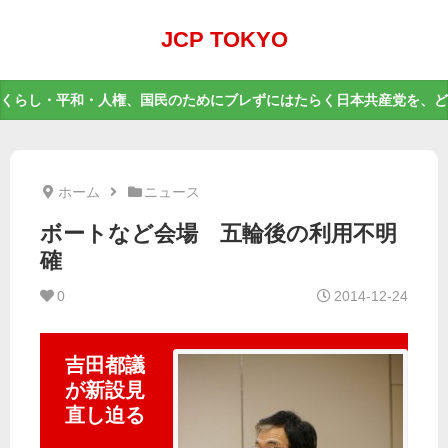
JCP TOKYO
くらし・平和・人権、国民のためにブレずにはたらく日本共産党を、ど
ホーム
ニュース
ボートなど会場 五輪後の利用不明
確
0
2014-12-24
吉田都議
が新設見
直し迫る