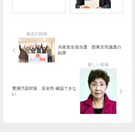
／
を
公
特
千
園
別
代
８
を
委
田
市
代
員
区
連
用
会
絡
都
】
定
会
内
五
共産党全員当選 西東京市議選の
期
保
輪
結果
的
防
育
テ
に
衛
施
ニ
検
相
設
ス
査
要
１
会
請
１
場
豊洲汚染対策 安全性 確認できな
５
工
い
６
期
カ
遅
所
れ
に
～
現
場