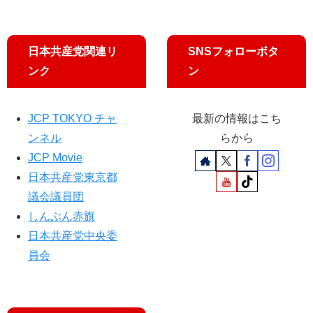
確
認
で
日本共産党関連リ
SNSフォローボタ
過
ンク
ン
重
労
働
防
JCP TOKYO チャ
最新の情報はこち
ぐ
ンネル
らから
／
JCP Movie
池
日本共産党東京都
川
友
議会議員団
一
しんぶん赤旗
都
日本共産党中央委
議
員会
に
担
当
部