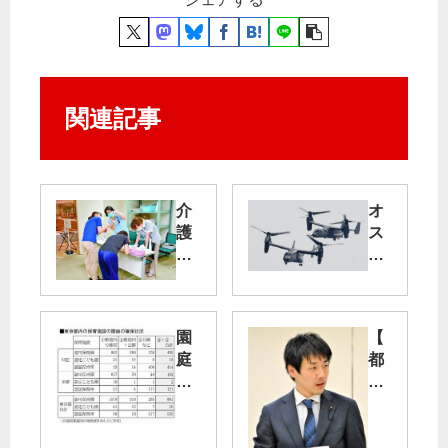
関連記事
介
オ
護
ス
施
プ
設
レ
全
イ
職
事
園
【
員
故
庭
都
に
原
が
議
Ｐ
因
な
会
Ｃ
究
い
五
Ｒ
明
・
輪