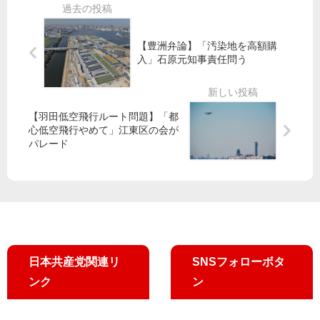
前
坂
や
で
で
井
め
暴
朝
和
よ
走
【豊洲弁論】「汚染地を高額購
宣
歌
阻
入」石原元知事責任問う
伝
子
止
“党
・
、
躍
比
政
【羽田低空飛行ルート問題】「都
進
例
治
心低空飛行やめて」江東区の会が
で
予
の
パレード
働
定
転
く
候
換
人
補
を
守
ら
ろ
宣
う”
伝
日本共産党関連リ
SNSフォローボタ
ンク
ン