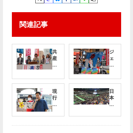
関連記事
共
ジ
産
ェ
党
ン
労
ダ
働
ー
者
平
後
等
現
日
援
を
行
本
会
進
保
共
が
め
険
産
新
よ
証
党
宿
う
廃
躍
駅
／
止
進