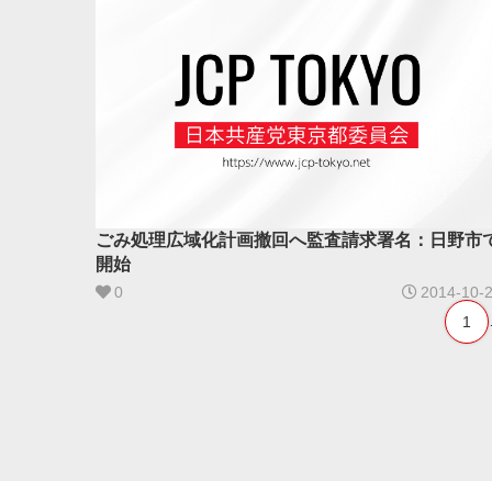
ごみ処理広域化計画撤回へ監査請求署名：日野市
開始
0
2014-10-
1