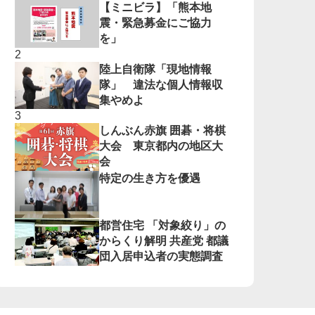
【ミニビラ】「熊本地
震・緊急募金にご協力
を」
陸上自衛隊「現地情報
隊」 違法な個人情報収
集やめよ
しんぶん赤旗 囲碁・将棋
大会 東京都内の地区大
会
特定の生き方を優遇
都営住宅 「対象絞り」の
からくり解明 共産党 都議
団入居申込者の実態調査