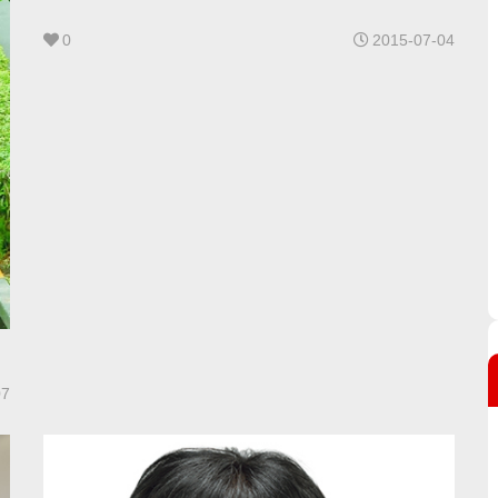
0
2015-07-04
07