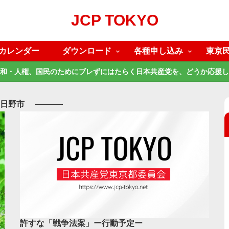
JCP TOKYO
カレンダー
ダウンロード
各種申し込み
東京
和・人権、国民のためにブレずにはたらく日本共産党を、どうか応援し
日野市
許すな「戦争法案」ー行動予定ー