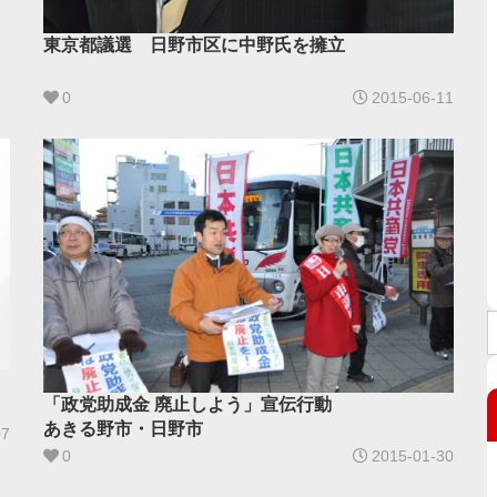
東京都議選 日野市区に中野氏を擁立
0
2015-06-11
「政党助成金 廃止しよう」宣伝行動
あきる野市・日野市
07
0
2015-01-30