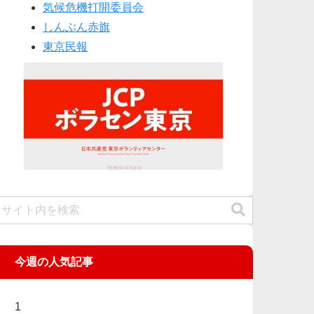
気候危機打開委員会
しんぶん赤旗
東京民報
今週の人気記事