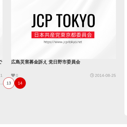
で
広島災害募金訴え 党日野市委員会
21
0
2014-08-25
…
13
14