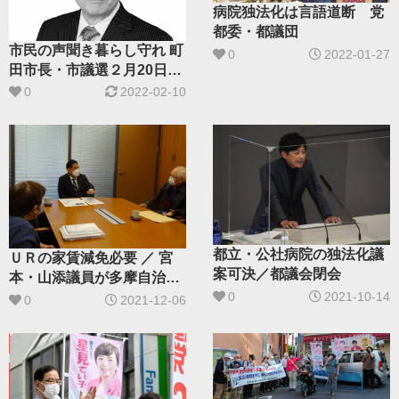
病院独法化は言語道断 党
都委・都議団
市民の声聞き暮らし守れ 町
0
2022-01-27
田市長・市議選２月20日投
票
0
2022-02-10
都立・公社病院の独法化議
ＵＲの家賃減免必要 ／ 宮
案可決／都議会閉会
本・山添議員が多摩自治協
0
2021-10-14
と懇談
0
2021-12-06