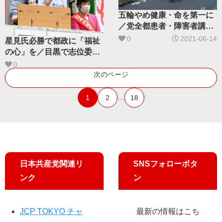
五輪やめ健康・命を第一に
／党全都患者・障害者講演
会が目黒で星見都議と訴え
0
2021-06-14
星見氏必勝で都政に「福祉
の心」を／目黒で志位委員
長が訴え
0
次のページ
…
1
2
18
日本共産党関連リ
SNSフォローボタ
ンク
ン
JCP TOKYO チャ
最新の情報はこち