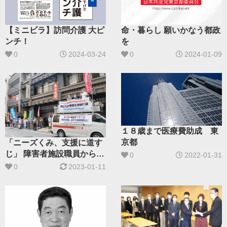
命・暮らし 願いかなう都政
【ミニビラ】訪問介護 大ピ
を
ンチ！
0
2024-01-09
0
2024-03-24
１８歳まで医療費助成 東
京都
「ニーズくみ、支援に道す
じ」 障害者施設職員から候
0
2022-01-31
補に ２０２３統一地方選
0
2023-01-11
共産党予定候補 挑戦への思
い