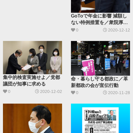
GoToで年金に影響 減額し
ない特例措置を／衆院厚労
委で宮本徹議員が求める
0
2020-12-12
集中的検査実施せよ／党都
命・暮らし守る都政に／革
議団が知事に求める
新都政の会が宣伝行動
0
2020-12-02
0
2020-11-28