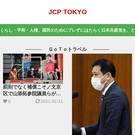
JCP TOKYO
くらし・平和・人権、国民のためにブレずにはたらく日本共産党を、ど
ＧｏＴｏトラベル
罰則でなく補償こそ／文京
区で山添拓参院議員らが街
宣
0
2021-02-11