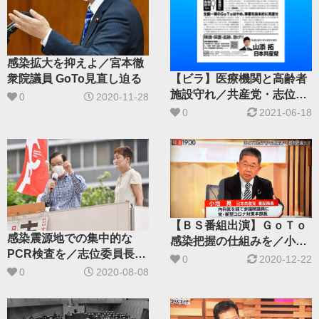
感染拡大を抑えよ／宮本徹
衆院議員 GoTo見直し迫る
【ビラ】医療機関と高齢者
施設守れ／共産党・志位委
0
2020-11-28
員長が緊急提起
0
2021-06-18
【ＢＳ番組出演】ＧｏＴｏ
感染震源地での集中的な
感染把握の仕組みを／小池
PCR検査を／志位委員長が
晃書記局長 臨時国会開くの
0
2020-12-22
訴え・新宿
0
2020-08-08
が筋