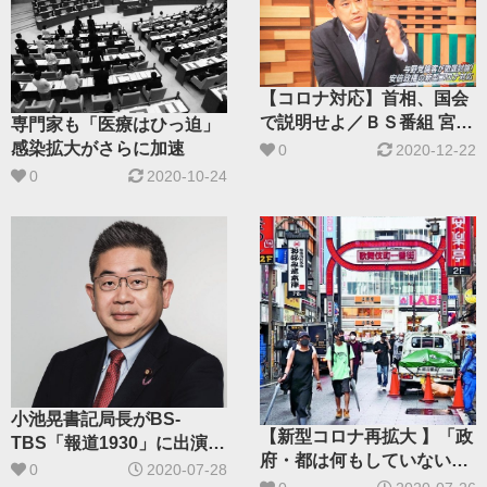
【コロナ対応】首相、国会
で説明せよ／ＢＳ番組 宮本
専門家も「医療はひっ迫」
議員が主張
感染拡大がさらに加速
0
2020-12-22
0
2020-10-24
小池晃書記局長がBS-
【新型コロナ再拡大 】「政
TBS「報道1930」に出演し
府・都は何もしていない」
ます
0
2020-07-28
街の声・新宿